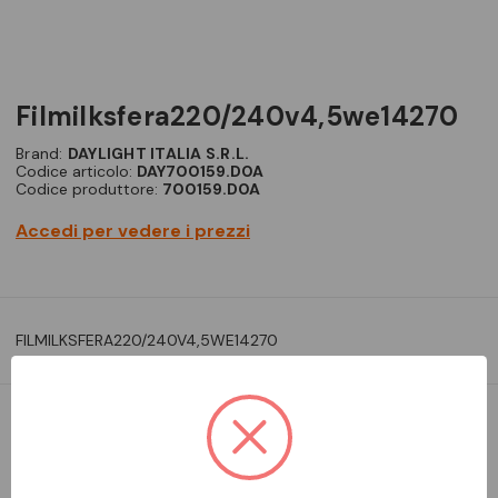
filmilksfera220/240v4,5we14270
Brand:
DAYLIGHT ITALIA S.R.L.
Codice articolo:
DAY700159.D0A
Codice produttore:
700159.D0A
Accedi per vedere i prezzi
FILMILKSFERA220/240V4,5WE14270
DA ORDINARE