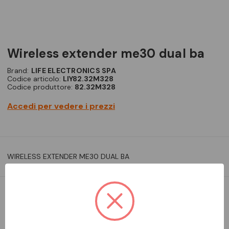
wireless extender me30 dual ba
Brand:
LIFE ELECTRONICS SPA
Codice articolo:
LIY82.32M328
Codice produttore:
82.32M328
Accedi per vedere i prezzi
WIRELESS EXTENDER ME30 DUAL BA
DISPONIBILE