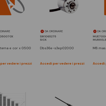
RDINARE
DA ORDINARE
DA OR
I050070X
SIK1065275
MUE700
SICK
MURREL
interna e cor x 0500
dbs36e-s3ep02000
m8 mas
Vedi prodotto
Vedi prodotto
per vedere i prezzi
Accedi per vedere i prezzi
Accedi 
Confronta
Confronta