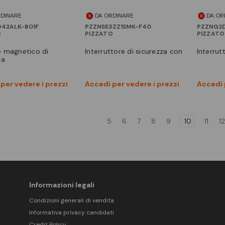
RDINARE
DA ORDINARE
DA OR
D42ALK-B01F
PZZNSE3ZZ1SMK-F40
PZZNG2D
O
PIZZATO
PIZZATO
interruttore di sicurezza con
interrut
za
Vedi prodotto
Vedi prodotto
per vedere i prezzi
Accedi per vedere i prezzi
Accedi 
Confronta
Confronta
5
6
7
8
9
10
11
12
Informazioni legali
Condizioni generali di vendita
Informativa privacy candidati
Credit Policy