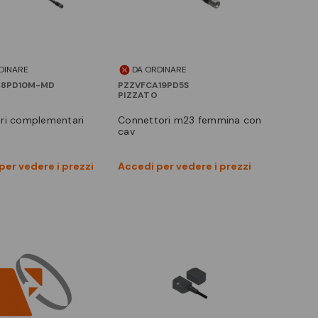
DINARE
DA ORDINARE
A8PD10M-MD
PZZVFCA19PD5S
PIZZATO
ori complementari
connettori m23 femmina con
cav
Vedi prodotto
Vedi prodotto
per vedere i prezzi
Accedi per vedere i prezzi
Confronta
Confronta