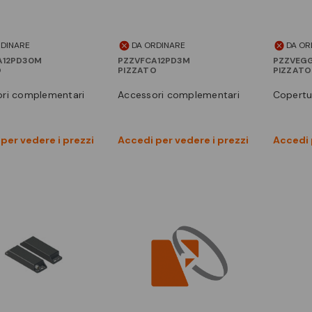
RDINARE
DA ORDINARE
DA OR
A12PD30M
PZZVFCA12PD3M
PZZVEG
O
PIZZATO
PIZZATO
ori complementari
accessori complementari
copert
Vedi prodotto
Vedi prodotto
per vedere i prezzi
Accedi per vedere i prezzi
Accedi 
Confronta
Confronta