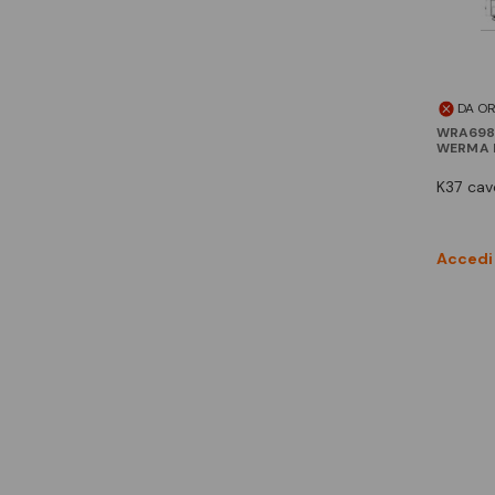
DA O
WRA698
WERMA I
k37 ca
Accedi 