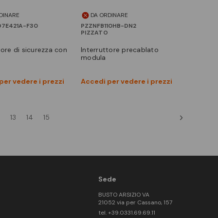
DINARE
DA ORDINARE
7E421A-F30
PZZNFB110HB-DN2
PIZZATO
tore di sicurezza con
interruttore precablato
modula
Vedi prodotto
Vedi prodotto
per vedere i prezzi
Accedi per vedere i prezzi
Confronta
Confronta
13
14
15
Sede
BUSTO ARSIZIO VA
21052 via per Cassano, 157
tel. +39.0331.69.69.11