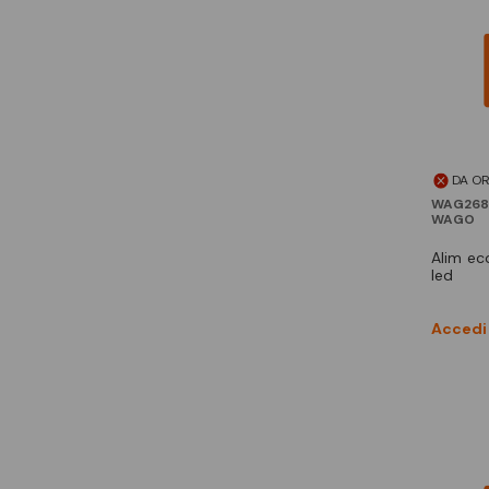
DA O
WAG268
WAGO
alim eco 2 1ph 24vdc 1,25a
led
Accedi 