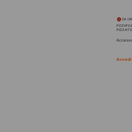
DA O
PZZVFC
PIZZAT
access
Accedi 