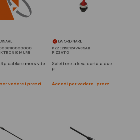
DINARE
DA ORDINARE
0086110000000
PZZE21SE12AVA39AB
EKTRONIK MURR
PIZZATO
.4p cablare mors vite
selettore a leva corta a due
p
Vedi prodotto
Vedi prodotto
per vedere i prezzi
Accedi per vedere i prezzi
Confronta
Confronta