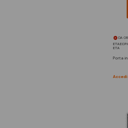
DA O
ETAECP
ETA
porta 
Accedi 