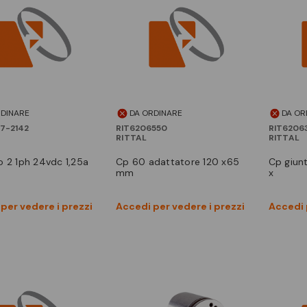
RDINARE
DA ORDINARE
DA OR
7-2142
RIT6206550
RIT6206
RITTAL
RITTAL
cp 60 adattatore 120 x65
cp giunto x mont. 2 cont+att
mm
x
Vedi prodotto
Vedi prodotto
per vedere i prezzi
Accedi per vedere i prezzi
Accedi 
Confronta
Confronta