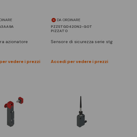
DINARE
DA ORDINARE
G3AA9A
PZZSTGD420N2-G0T
PIZZATO
ura azionatore
sensore di sicurezza serie stg
Vedi prodotto
Vedi prodotto
per vedere i prezzi
Accedi per vedere i prezzi
Confronta
Confronta