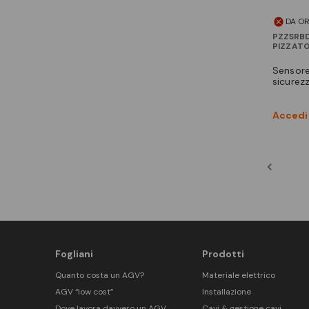
DA O
PZZSRB
PIZZAT
sensore magnetico di
sicurez
Accedi 
Fogliani
Prodotti
Quanto costa un AGV?
Materiale elettrico
AGV “low cost”
Installazione
Dove lavora davvero un AGV
Cavi & gestione cavi