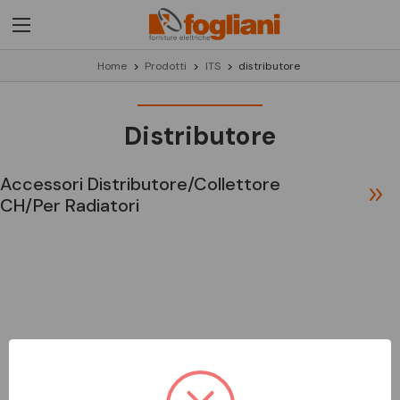
Home
Prodotti
ITS
distributore
Distributore
Accessori Distributore/collettore
CH/per Radiatori