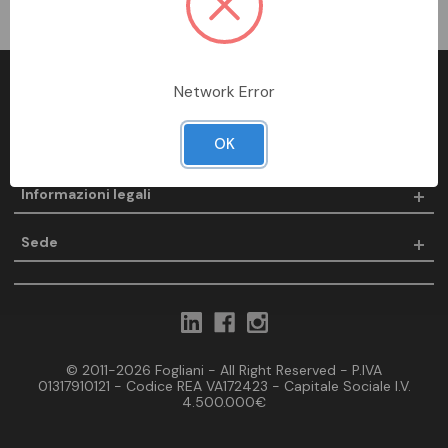
Network Error
Fogliani
OK
Prodotti
Informazioni legali
Sede
© 2011-2026 Fogliani - All Right Reserved - P.IVA
01317910121 - Codice REA VA172423 - Capitale Sociale I.V.
4.500.000€