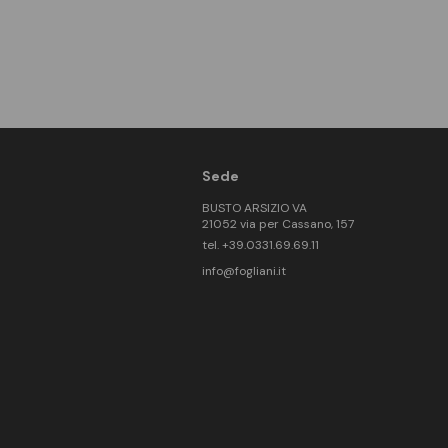
Sede
BUSTO ARSIZIO VA
21052 via per Cassano, 157
tel. +39.0331.69.69.11
info@fogliani.it