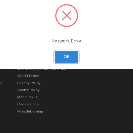
Network Error
Informazioni legali
OK
Condizioni generali di vendita
Informativa privacy candidati
Credit Policy
ri
Privacy Policy
Cookie Policy
Modello 231
Codice Etico
Whistleblowing