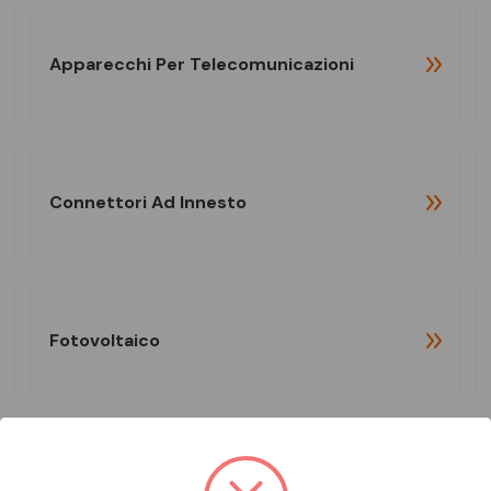
Apparecchi Per Telecomunicazioni
Connettori Ad Innesto
Fotovoltaico
Materiale Di Connessione