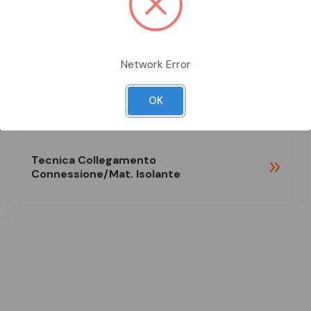
Network Error
Sistemi Allarme, Chiamata Emergenza
E Segnalazione
OK
Tecnica Collegamento
Connessione/mat. Isolante