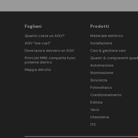
Fogliani
Prodotti
Quanto costa un AGV?
Materiale elettrico
AGV “low cost”
Installazione
Dove lavora davvero un AGV
Cavi & gestione cavi
PrintJet MINI: compatta fuori,
Quadri & componenti quad
potente dentro.
Automazione
Mappa del sito
Illuminazione
Sicurezza
Fotovoltaico
Condizionamento
Edilizia
Vario
Utensileria
ITS