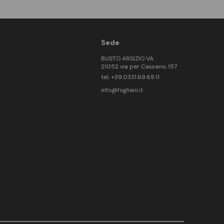
Sede
BUSTO ARSIZIO VA
21052 via per Cassano, 157
tel. +39.0331.69.69.11
info@fogliani.it