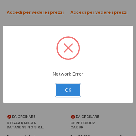
Accedi per vedere i prezzi
Accedi per vedere i prezzi
Network Error
OK
DA ORDINARE
DA ORDINARE
DTGAA1/AN-3A
CBRPTC1002
DATASENSING S.R.L.
CABUR