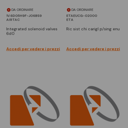
DA ORDINARE
DA ORDINARE
1V.6D05H9F-J06BS9
ETAEUCG-02000
AIRTAC
ETA
integrated solenoid valves
ric sist chi carigl p/sing enu
6d0
Accedi per vedere i prezzi
Accedi per vedere i prezzi