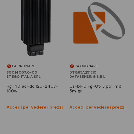
DA ORDINARE
DA ORDINARE
SGO14007.0-00
DTG95A251510
STEGO ITALIA SRL
DATASENSING S.R.L.
hg 140 ac-dc 120-240v-
cs-b1-01-g-05 3 poli m8
100w
5m gri
Accedi per vedere i prezzi
Accedi per vedere i prezzi