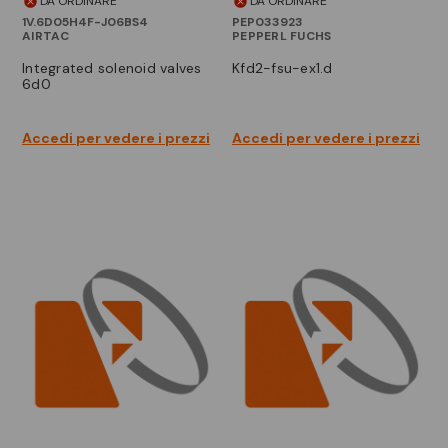
DA ORDINARE
DA ORDINARE
1V.6D05H4F-J06BS4
PEP033923
AIRTAC
PEPPERL FUCHS
integrated solenoid valves
kfd2-fsu-ex1.d
6d0
Accedi per vedere i prezzi
Accedi per vedere i prezzi