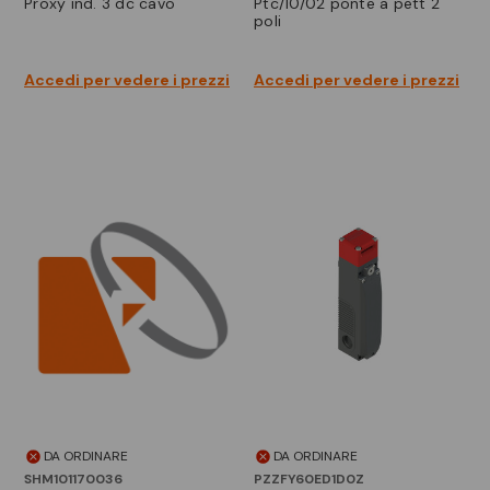
proxy ind. 3 dc cavo
ptc/10/02 ponte a pett 2
poli
Accedi per vedere i prezzi
Accedi per vedere i prezzi
DA ORDINARE
DA ORDINARE
SHM101170036
PZZFY60ED1D0Z