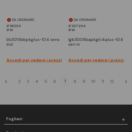
DA ORDINARE
DA ORDINARE
IF.IIS230
IF.IGT204
IFM
IFM
iib3015bbpkg/us-104 sens
igb3008bapkg/v4a/us-104
ind
sen in
Accedi per vedere i prezzi
Accedi per vedere i prezzi
2
3
4
5
6
7
8
9
10
11
12
Fogliani