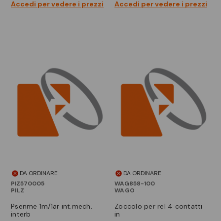
Accedi per vedere i prezzi
Accedi per vedere i prezzi
DA ORDINARE
DA ORDINARE
PIZ570005
WAG858-100
PILZ
WAGO
psenme 1m/1ar int.mech.
zoccolo per rel 4 contatti
interb
in