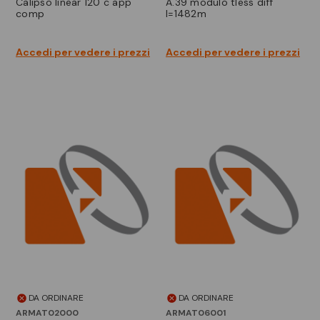
calipso linear 120 c app
a.39 modulo tless diff
comp
l=1482m
Accedi per vedere i prezzi
Accedi per vedere i prezzi
DA ORDINARE
DA ORDINARE
ARMAT02000
ARMAT06001