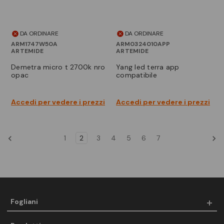
DA ORDINARE
DA ORDINARE
ARM1747W50A
ARM0324010APP
ARTEMIDE
ARTEMIDE
demetra micro t 2700k nro
yang led terra app
opac
compatibile
Accedi per vedere i prezzi
Accedi per vedere i prezzi
1
2
3
4
5
6
7
Fogliani