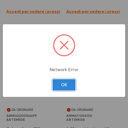
Accedi per vedere i prezzi
Accedi per vedere i prezzi
Network Error
OK
DA ORDINARE
DA ORDINARE
ARM0220010APP
ARMAT00400
ARTEMIDE
ARTEMIDE