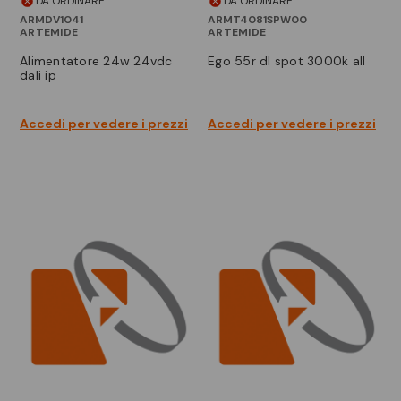
DA ORDINARE
DA ORDINARE
ARMDV1041
ARMT4081SPW00
ARTEMIDE
ARTEMIDE
alimentatore 24w 24vdc
ego 55r dl spot 3000k all
dali ip
Accedi per vedere i prezzi
Accedi per vedere i prezzi