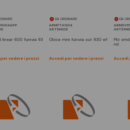
RDINARE
DA ORDINARE
DA OR
1004APP
ARMFT41204
ARMDV11
DE
ARTEMIDE
ARTEMI
ed linear 600 funivia 93
obice mini funivia out 930 wf
pkt smd 100w cv 110-277v 24
nd
Vedi prodotto
Vedi prodotto
per vedere i prezzi
Accedi per vedere i prezzi
Accedi 
Confronta
Confronta