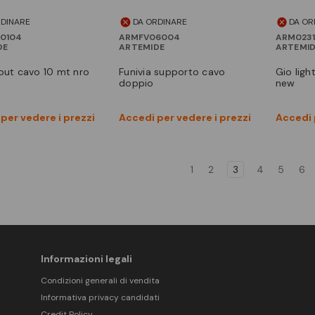
RDINARE
DA ORDINARE
DA OR
0104
ARMFV06004
ARM0231
DE
ARTEMIDE
ARTEMI
a out cavo 10 mt nro
funivia supporto cavo
gio light s decentrata nro
doppio
new
Vedi prodotto
Vedi prodotto
per vedere i prezzi
Accedi per vedere i prezzi
Accedi 
Confronta
Confronta
1
2
3
4
5
6
Informazioni legali
Condizioni generali di vendita
Informativa privacy candidati
Credit Policy