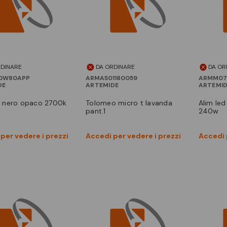
RDINARE
DA ORDINARE
DA OR
0W80APP
ARMAS01180059
ARMM07
DE
ARTEMIDE
ARTEMI
d f nero opaco 2700k
tolomeo micro t lavanda
alim led 230-240v/48v max
pant.1
240w
Vedi prodotto
Vedi prodotto
per vedere i prezzi
Accedi per vedere i prezzi
Accedi 
Confronta
Confronta