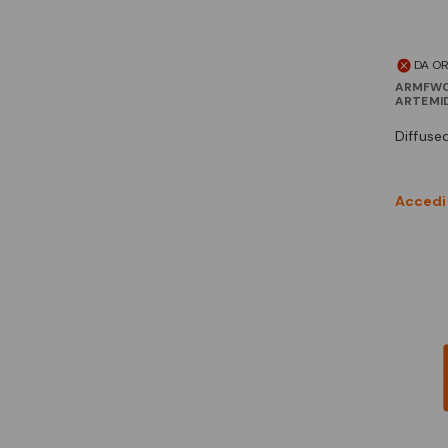
DA O
ARMFW0
ARTEMI
diffus
Accedi 