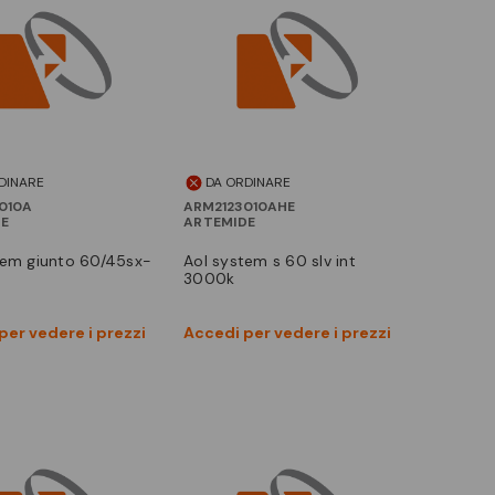
DINARE
DA ORDINARE
010A
ARM2123010AHE
DE
ARTEMIDE
aol system s 60 slv int
3000k
Vedi prodotto
Vedi prodotto
per vedere i prezzi
Accedi per vedere i prezzi
Confronta
Confronta