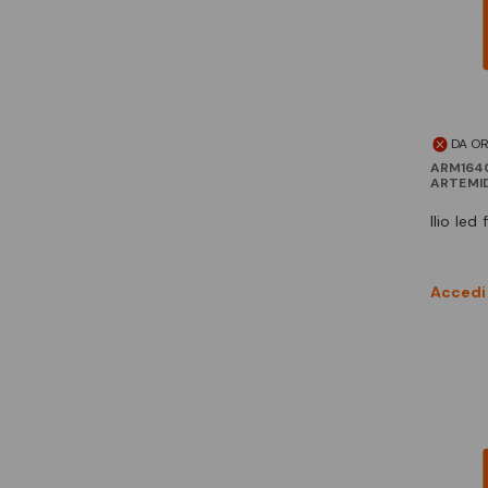
DA O
ARM164
ARTEMI
ilio le
Accedi 