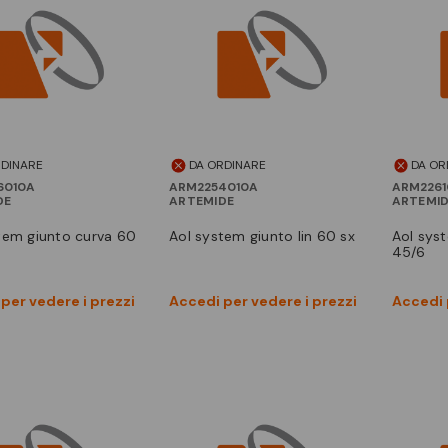
RDINARE
DA ORDINARE
DA OR
6010A
ARM2254010A
ARM2261
DE
ARTEMIDE
ARTEMI
stem giunto curva 60
aol system giunto lin 60 sx
aol system giunto 60/45sx-
45/6
Vedi prodotto
Vedi prodotto
per vedere i prezzi
Accedi per vedere i prezzi
Accedi 
Confronta
Confronta