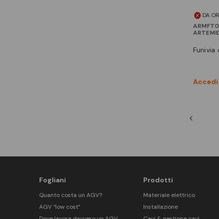
DA O
ARMFT0
ARTEMI
funivi
Accedi 
Fogliani
Prodotti
Quanto costa un AGV?
Materiale elettrico
AGV “low cost”
Installazione
Dove lavora davvero un AGV
Cavi & gestione cavi