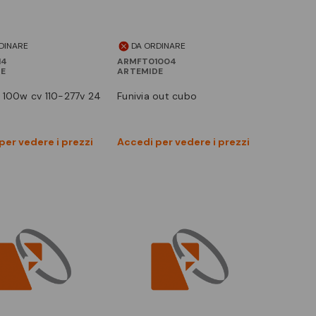
DINARE
DA ORDINARE
14
ARMFT01004
DE
ARTEMIDE
funivia out cubo
Vedi prodotto
Vedi prodotto
per vedere i prezzi
Accedi per vedere i prezzi
Confronta
Confronta