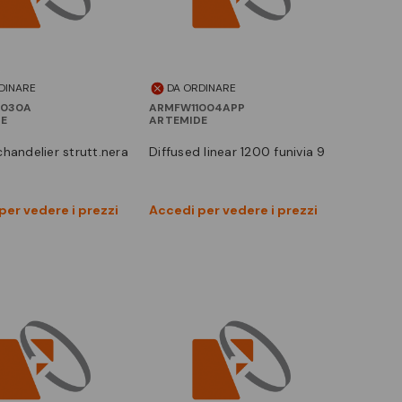
DINARE
DA ORDINARE
3030A
ARMFW11004APP
DE
ARTEMIDE
chandelier strutt.nera
diffused linear 1200 funivia 9
Vedi prodotto
Vedi prodotto
per vedere i prezzi
Accedi per vedere i prezzi
Confronta
Confronta