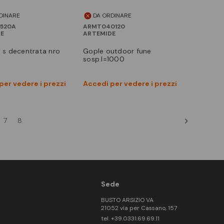
DINARE
DA ORDINARE
520A
ARMT040120
DE
ARTEMIDE
gople outdoor fune
sosp.l=1000
Vedi prodotto
Vedi prodotto
per vedere i prezzi
Accedi per vedere i prezzi
Confronta
Confronta
7
8
Sede
BUSTO ARSIZIO VA
21052 via per Cassano, 157
tel. +39.0331.69.69.11