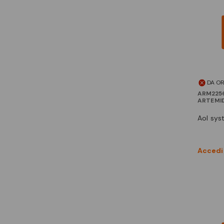
DA O
ARM225
ARTEMI
aol sy
Accedi 