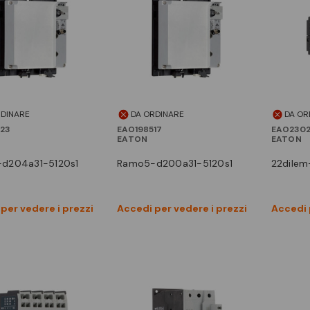
RDINARE
DA ORDINARE
DA OR
23
EAO198517
EAO2302
EATON
EATON
-d204a31-5120s1
ramo5-d200a31-5120s1
22dilem
Vedi prodotto
Vedi prodotto
per vedere i prezzi
Accedi per vedere i prezzi
Accedi 
Confronta
Confronta