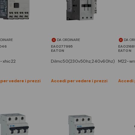
RDINARE
DA ORDINARE
DA OR
046
EAO277995
EAO2168
EATON
EATON
0-xhic22
dilmc50(230v50hz,240v60hz)
m22-wr
Vedi prodotto
Vedi prodotto
per vedere i prezzi
Accedi per vedere i prezzi
Accedi 
Confronta
Confronta