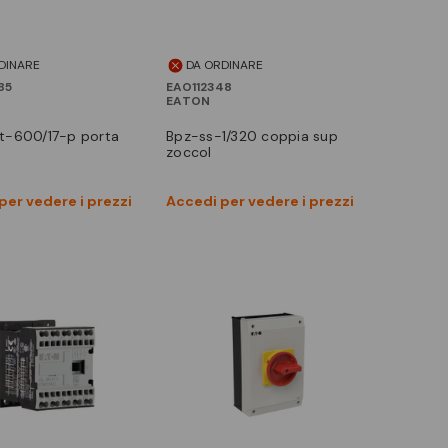
DINARE
DA ORDINARE
85
EAO112348
EATON
bpz-ss-1/320 coppia sup
zoccol
Vedi prodotto
Vedi prodotto
per vedere i prezzi
Accedi per vedere i prezzi
Confronta
Confronta