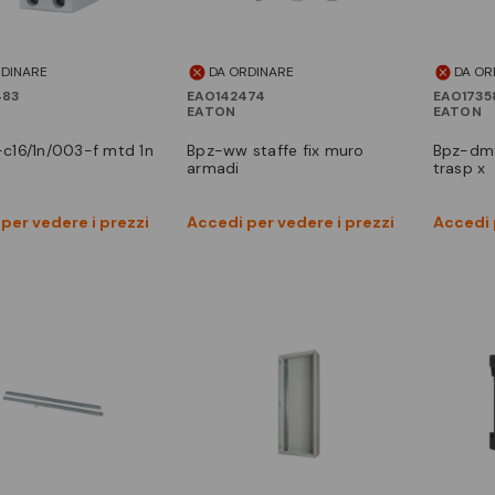
RDINARE
DA ORDINARE
DA OR
483
EAO142474
EAO1735
EATON
EATON
bpz-ww staffe fix muro
bpz-dmt-600/17-p porta
armadi
trasp x
Vedi prodotto
Vedi prodotto
per vedere i prezzi
Accedi per vedere i prezzi
Accedi 
Confronta
Confronta