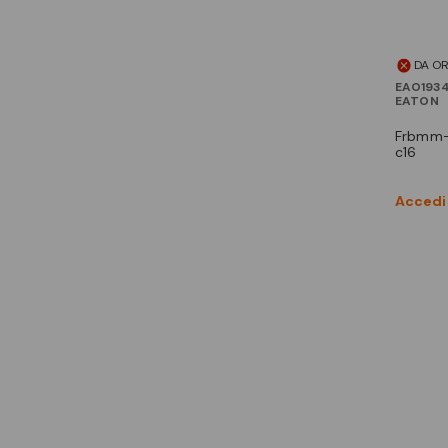
DA O
EAO193
EATON
frbmm-c16/1n/003-f mtd 1n
c16
Accedi 