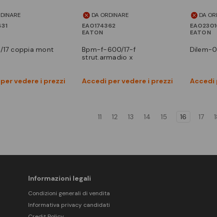
RDINARE
DA ORDINARE
DA OR
31
EAO174362
EAO2301
EATON
EATON
bpm-f-600/17-f
dilem-
strut.armadio x
Vedi prodotto
Vedi prodotto
per vedere i prezzi
Accedi per vedere i prezzi
Accedi 
Confronta
Confronta
11
12
13
14
15
16
17
Informazioni legali
Condizioni generali di vendita
Informativa privacy candidati
Credit Policy