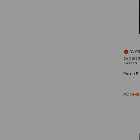
DA O
EAO1985
EATON
ramo5
Accedi 