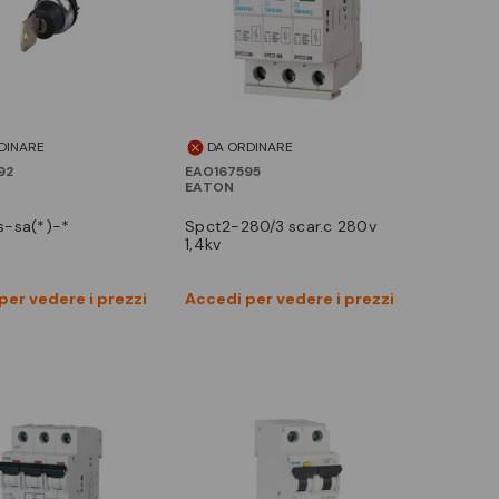
DINARE
DA ORDINARE
92
EAO167595
EATON
s-sa(*)-*
spct2-280/3 scar.c 280v
1,4kv
Vedi prodotto
Vedi prodotto
per vedere i prezzi
Accedi per vedere i prezzi
Confronta
Confronta