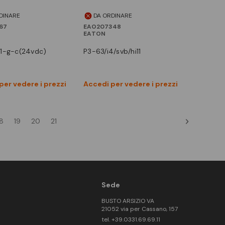
DINARE
DA ORDINARE
67
EAO207348
EATON
01-g-c(24vdc)
p3-63/i4/svb/hi11
Vedi prodotto
Vedi prodotto
per vedere i prezzi
Accedi per vedere i prezzi
Confronta
Confronta
18
19
20
21
Sede
BUSTO ARSIZIO VA
21052 via per Cassano, 157
tel. +39.0331.69.69.11