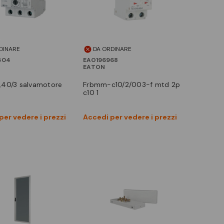
DINARE
DA ORDINARE
404
EAO196968
EATON
frbmm-c10/2/003-f mtd 2p
c10 1
Vedi prodotto
Vedi prodotto
per vedere i prezzi
Accedi per vedere i prezzi
Confronta
Confronta