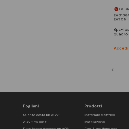
DA O
EAO1064
EATON
bpz-fps/17 coppia mont
quadro
Accedi 
Fogliani
Prodotti
Quanto costa un AGV?
Materiale elettrico
AGV “low cost”
Installazione
Dove lavora davvero un AGV
Cavi & gestione cavi