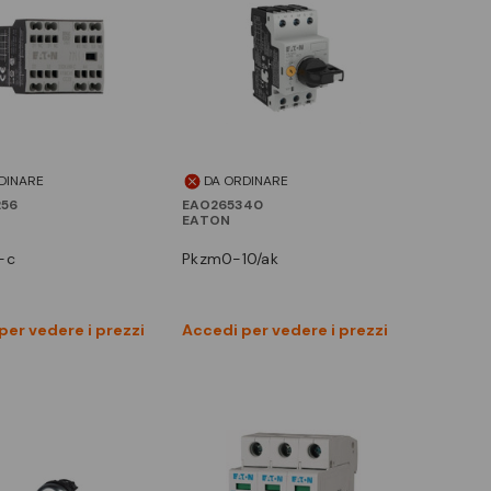
DINARE
DA ORDINARE
56
EAO265340
EATON
-c
pkzm0-10/ak
Vedi prodotto
Vedi prodotto
per vedere i prezzi
Accedi per vedere i prezzi
Confronta
Confronta