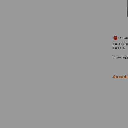
DA O
EAO278
EATON
dilm15
Accedi 