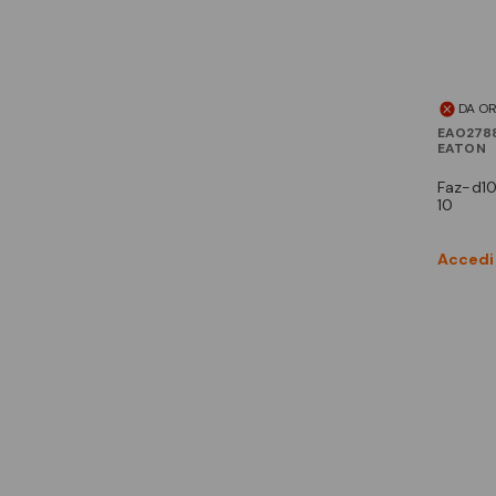
DA O
EAO278
EATON
faz-d10/3 int. mt 10ka 3p d
10
Accedi 