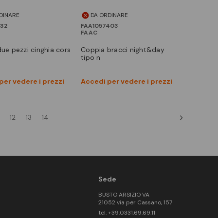
DINARE
DA ORDINARE
32
FAA1057403
FAAC
 due pezzi cinghia cors
coppia bracci night&day
tipo n
Vedi prodotto
Vedi prodotto
per vedere i prezzi
Accedi per vedere i prezzi
Confronta
Confronta
12
13
14
Sede
BUSTO ARSIZIO VA
21052 via per Cassano, 157
tel. +39.0331.69.69.11