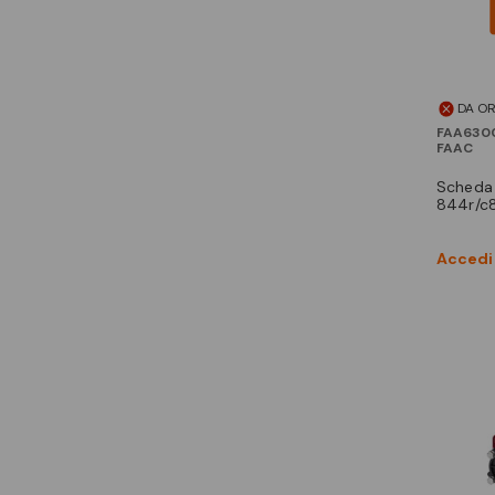
DA O
FAA630
FAAC
scheda interfaccia
844r/c
Accedi 