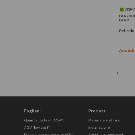
DISPO
FAA790
FAAC
scheda
Accedi 
Fogliani
Prodotti
Quanto costa un AGV?
Materiale elettrico
AGV “low cost”
Installazione
Dove lavora davvero un AGV
Cavi & gestione cavi