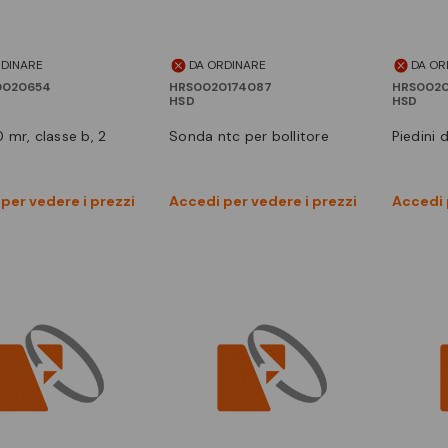
RDINARE
DA ORDINARE
DA OR
0020654
HRS0020174087
HRS0020
HSD
HSD
sonda ntc per bollitore
piedini
Vedi prodotto
Vedi prodotto
per vedere i prezzi
Accedi per vedere i prezzi
Accedi 
Confronta
Confronta