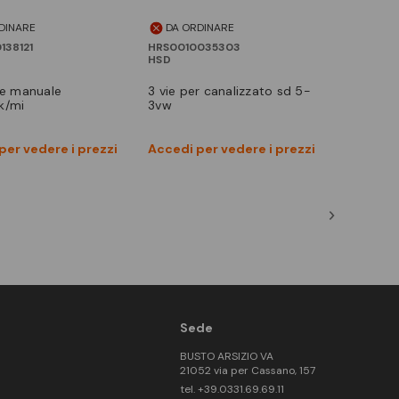
DINARE
DA ORDINARE
138121
HRS0010035303
HSD
3 vie per canalizzato sd 5-
k/mi
3vw
Vedi prodotto
Vedi prodotto
per vedere i prezzi
Accedi per vedere i prezzi
Confronta
Confronta
Sede
BUSTO ARSIZIO VA
21052 via per Cassano, 157
tel. +39.0331.69.69.11