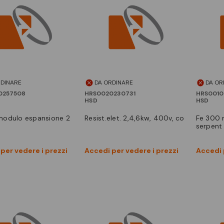
RDINARE
DA ORDINARE
DA OR
0257508
HRS0020230731
HRS0010
HSD
HSD
resist.elet. 2,4,6kw, 400v, co
fe 300 mr, classe b, 1
serpent
Vedi prodotto
Vedi prodotto
per vedere i prezzi
Accedi per vedere i prezzi
Accedi 
Confronta
Confronta