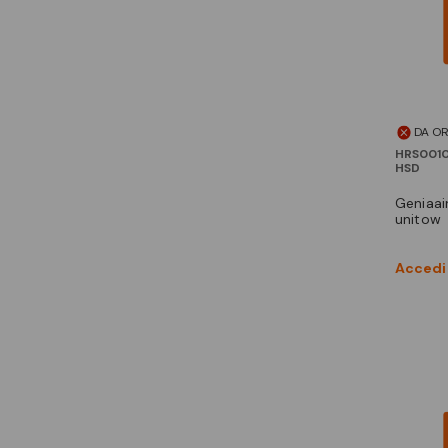
DA O
HRS001
HSD
geniaair mono 15kw 230v
unitow
Accedi 