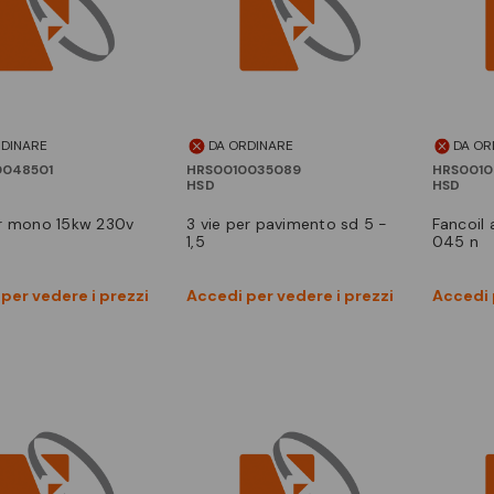
RDINARE
DA ORDINARE
DA OR
0048501
HRS0010035089
HRS0010
HSD
HSD
3 vie per pavimento sd 5 -
fancoil a pavimento sd 5-
1,5
045 n
Vedi prodotto
Vedi prodotto
per vedere i prezzi
Accedi per vedere i prezzi
Accedi 
Confronta
Confronta