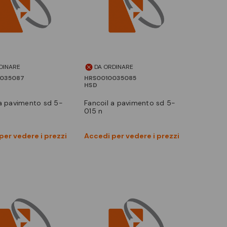
DINARE
DA ORDINARE
035087
HRS0010035085
HSD
fancoil a pavimento sd 5-
015 n
Vedi prodotto
Vedi prodotto
per vedere i prezzi
Accedi per vedere i prezzi
Confronta
Confronta