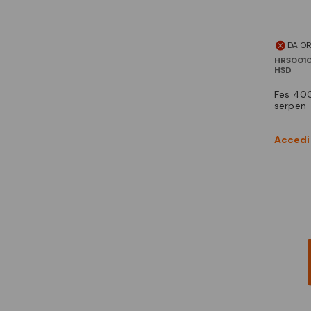
DA O
HRS001
HSD
fes 400 mr, classe b, 2
serpen
Accedi 