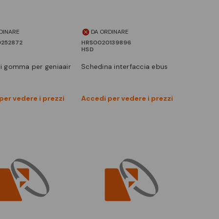
DINARE
DA ORDINARE
252872
HRS0020139896
HSD
 di gomma per geniaair
schedina interfaccia ebus
Vedi prodotto
Vedi prodotto
per vedere i prezzi
Accedi per vedere i prezzi
Confronta
Confronta