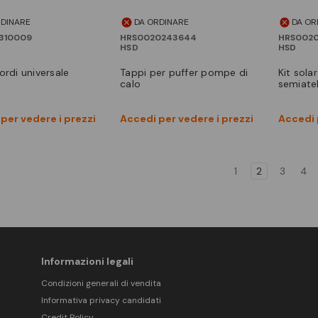
RDINARE
DA ORDINARE
DA OR
310009
HRS0020243644
HRS0020
HSD
HSD
cordi universale
tappi per puffer pompe di
kit solare manuale
calo
semiate
Vedi prodotto
Vedi prodotto
per vedere i prezzi
Accedi per vedere i prezzi
Accedi 
Confronta
Confronta
1
2
3
4
Informazioni legali
Condizioni generali di vendita
Informativa privacy candidati
Credit Policy