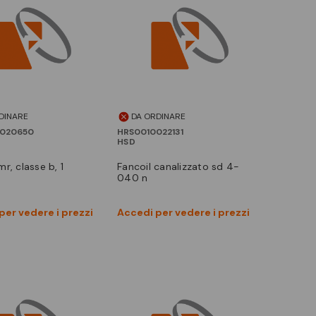
DINARE
DA ORDINARE
020650
HRS0010022131
HSD
fancoil canalizzato sd 4-
040 n
Vedi prodotto
Vedi prodotto
per vedere i prezzi
Accedi per vedere i prezzi
Confronta
Confronta