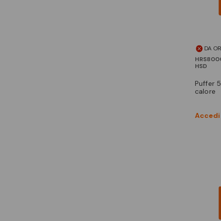
DA O
HRS800
HSD
puffer 50l per pompa di
calore
Accedi 