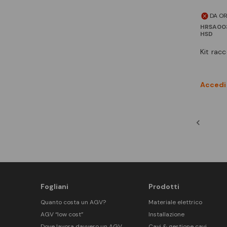
DA O
HRSA00
HSD
kit rac
Accedi 
Fogliani
Prodotti
Quanto costa un AGV?
Materiale elettrico
AGV “low cost”
Installazione
Dove lavora davvero un AGV
Cavi & gestione cavi