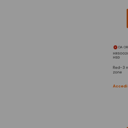
DA O
HRS002
HSD
red-3 modulo espansione 2
zone
Accedi 