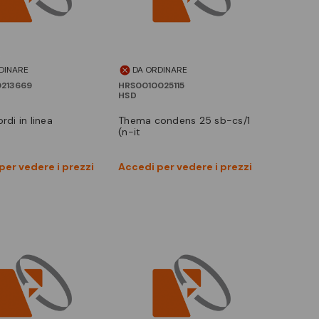
DINARE
DA ORDINARE
213669
HRS0010025115
HSD
ordi in linea
thema condens 25 sb-cs/1
(n-it
Vedi prodotto
Vedi prodotto
per vedere i prezzi
Accedi per vedere i prezzi
Confronta
Confronta