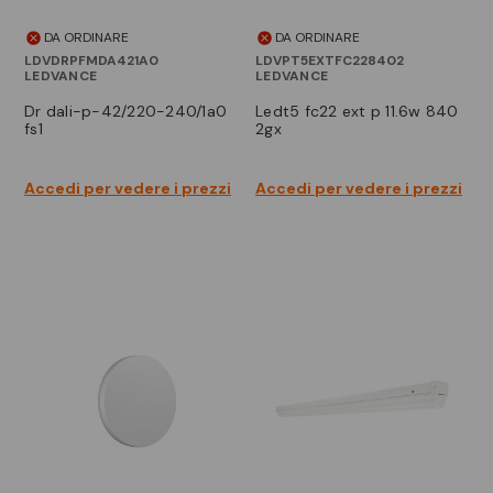
DA ORDINARE
DA ORDINARE
LDVDRPFMDA421A0
LDVPT5EXTFC228402
LEDVANCE
LEDVANCE
dr dali-p-42/220-240/1a0
ledt5 fc22 ext p 11.6w 840
fs1
2gx
Accedi per vedere i prezzi
Accedi per vedere i prezzi