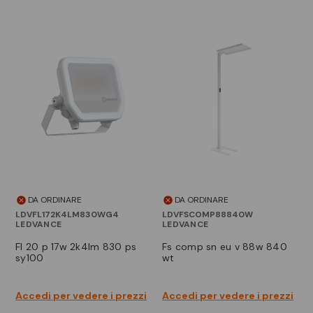
DA ORDINARE
DA ORDINARE
LDVFL172K4LM830WG4
LDVFSCOMP88840W
LEDVANCE
LEDVANCE
fl 20 p 17w 2k4lm 830 ps
fs comp sn eu v 88w 840
sy100
wt
Accedi per vedere i prezzi
Accedi per vedere i prezzi