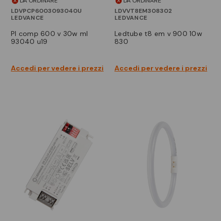
DA ORDINARE
DA ORDINARE
LDVPCP6003093040U
LDVVT8EM308302
LEDVANCE
LEDVANCE
pl comp 600 v 30w ml
ledtube t8 em v 900 10w
93040 u19
830
Accedi per vedere i prezzi
Accedi per vedere i prezzi