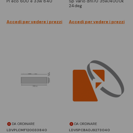
pl eco 600 e 33w 840
sp vario dn170 35w/4000k
24deg
Accedi per vedere i prezzi
Accedi per vedere i prezzi
DA ORDINARE
DA ORDINARE
LDVPLCMF120033840
LDVSPCBADJ9273040