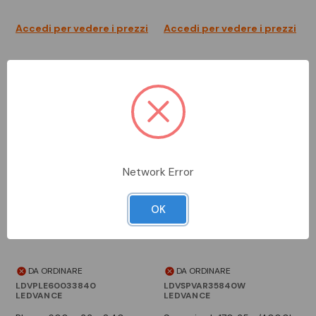
Accedi per vedere i prezzi
Accedi per vedere i prezzi
Network Error
OK
DA ORDINARE
DA ORDINARE
LDVPLE60033840
LDVSPVAR35840W
LEDVANCE
LEDVANCE