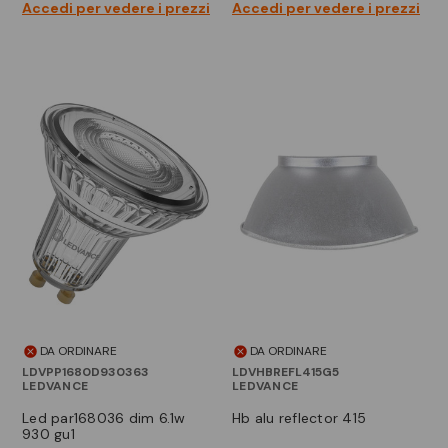
Accedi per vedere i prezzi
Accedi per vedere i prezzi
DA ORDINARE
DA ORDINARE
LDVPP1680D930363
LDVHBREFL415G5
LEDVANCE
LEDVANCE
led par168036 dim 6.1w
hb alu reflector 415
930 gu1