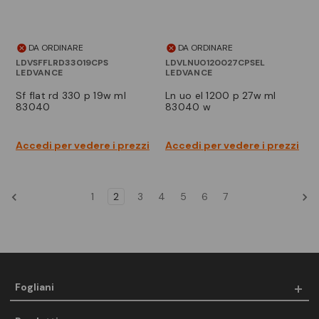
DA ORDINARE
DA ORDINARE
LDVSFFLRD33019CPS
LDVLNUO120027CPSEL
LEDVANCE
LEDVANCE
sf flat rd 330 p 19w ml
ln uo el 1200 p 27w ml
83040
83040 w
Accedi per vedere i prezzi
Accedi per vedere i prezzi
1
2
3
4
5
6
7
Fogliani