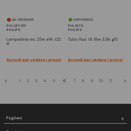
DA ORDINARE
DISPONIBILE
PHL25T25F
PHL1879
PHILIPS
PHILIPS
lampadina inc 25w e14 t22
tubo fluo t8 18w 3,8k g13
ff
Accedi per vedere i prezzi
Accedi per vedere i prezzi
1
2
3
4
5
6
7
8
9
10
11
Fogliani