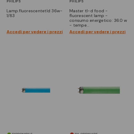
PHILIPS
PHILIPS
lamp.fluorescentetld 36w-
master tl-d food -
1/83
fluorescent lamp -
consumo energetico: 36.0 w
- tempe…
Accedi per vedere i prezzi
Accedi per vedere i prezzi