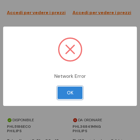
Accedi per vedere i prezzi
Accedi per vedere i prezzi
Network Error
OK
DISPONIBILE
DA ORDINARE
PHL5186ECO
PHL36841MNG
PHILIPS
PHILIPS