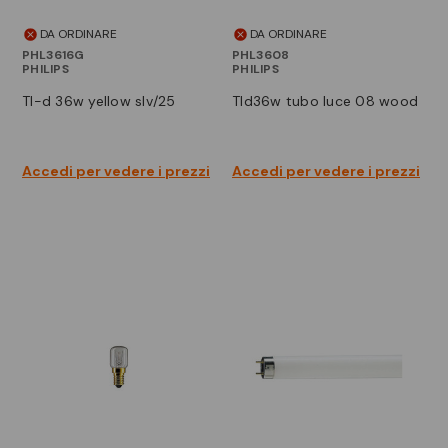
DA ORDINARE
DA ORDINARE
PHL3616G
PHL3608
PHILIPS
PHILIPS
tl-d 36w yellow slv/25
tld36w tubo luce 08 wood
Accedi per vedere i prezzi
Accedi per vedere i prezzi