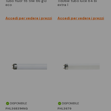
tubo fluor t8 51w 86 g13
tld36w tubo luce 84 bi
eco
extra l
Accedi per vedere i prezzi
Accedi per vedere i prezzi
DISPONIBILE
DISPONIBILE
PHL36831MNG
PHL3679