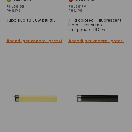
DISPONIBILE
DA ORDINARE
PHL3618B
PHL3617V
PHILIPS
PHILIPS
tubo fluo t8 36w blu g13
tl-d colored - fluorescent
lamp - consumo
energetico: 36.0 w
Accedi per vedere i prezzi
Accedi per vedere i prezzi