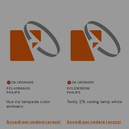
DA ORDINARE
DA ORDINARE
PCL41158600
PCL318153116
PHILIPS
PHILIPS
hue iris lampada color
twirly 27k ceiling lamp white
ambianc
Accedi per vedere i prezzi
Accedi per vedere i prezzi