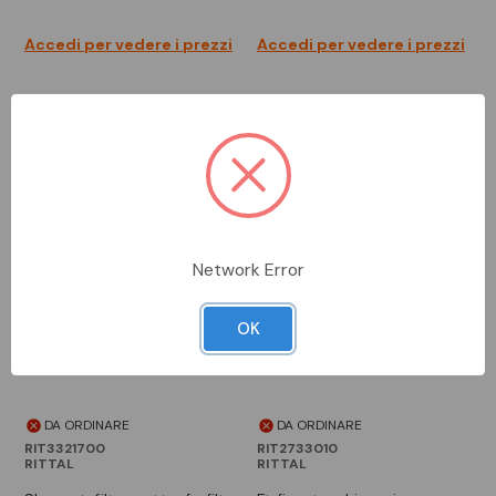
Accedi per vedere i prezzi
Accedi per vedere i prezzi
Network Error
OK
DA ORDINARE
DA ORDINARE
RIT3321700
RIT2733010
RITTAL
RITTAL