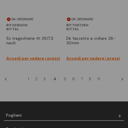
DA ORDINARE
DA ORDINARE
RIT2316000
RIT7097260
RITTAL
RITTAL
sz tragschiene th 35/7,5
dk fascette a collare 26-
nach
30mm
Accedi per vedere i prezzi
Accedi per vedere i prezzi
1
2
3
4
5
6
7
8
9
Fogliani