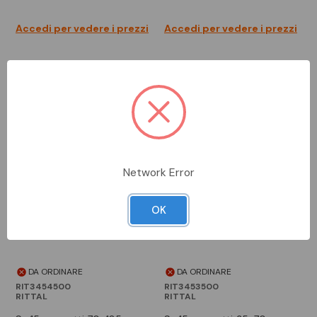
Accedi per vedere i prezzi
Accedi per vedere i prezzi
Network Error
OK
DA ORDINARE
DA ORDINARE
RIT3454500
RIT3453500
RITTAL
RITTAL