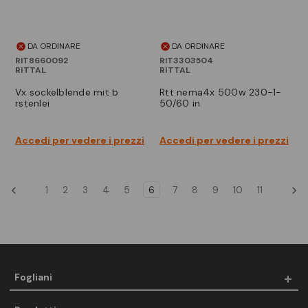
DA ORDINARE
DA ORDINARE
RIT8660092
RIT3303504
RITTAL
RITTAL
vx sockelblende mit b
rtt nema4x 500w 230-1-
rstenlei
50/60 in
Accedi per vedere i prezzi
Accedi per vedere i prezzi
1
2
3
4
5
6
7
8
9
10
11
Fogliani