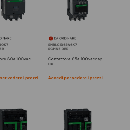
DINARE
DA ORDINARE
80K7
SNRLC1D65A6K7
ER
SCHNEIDER
tore 80a 100vac
contattore 65a 100vaccap
oc
Vedi prodotto
Vedi prodotto
per vedere i prezzi
Accedi per vedere i prezzi
Confronta
Confronta