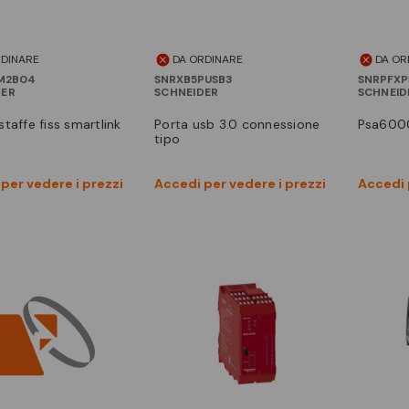
RDINARE
DA ORDINARE
DA OR
M2B04
SNRXB5PUSB3
SNRPFXP
DER
SCHNEIDER
SCHNEID
 staffe fiss smartlink
porta usb 3.0 connessione
psa600
tipo
Vedi prodotto
Vedi prodotto
per vedere i prezzi
Accedi per vedere i prezzi
Accedi 
Confronta
Confronta