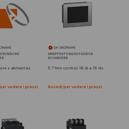
DINARE
DA ORDINARE
ZC5CNDCM1
SNRPFXSTC6300TADDCE
ER
SCHNEIDER
tore x alimentaz.
5.7 hmi control, 16 di e 16 do
Vedi prodotto
Vedi prodotto
per vedere i prezzi
Accedi per vedere i prezzi
Confronta
Confronta