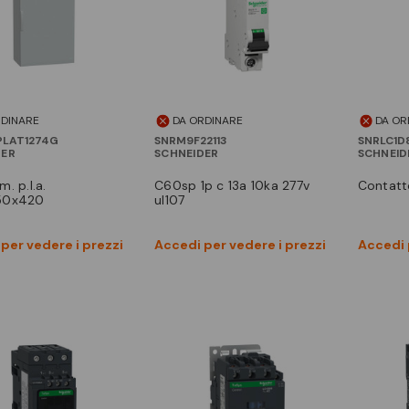
RDINARE
DA ORDINARE
DA OR
PLAT1274G
SNRM9F22113
SNRLC1D
DER
SCHNEIDER
SCHNEID
c60sp 1p c 13a 10ka 277v
contat
50x420
ul107
Vedi prodotto
Vedi prodotto
per vedere i prezzi
Accedi per vedere i prezzi
Accedi 
Confronta
Confronta