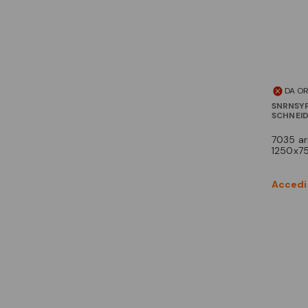
DA O
SNRNSY
SCHNEI
7035 arm. p.l.a.
1250x7
Accedi 