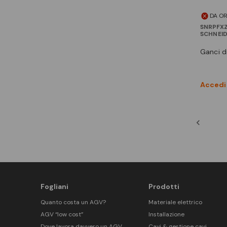
DA O
SNRPFX
SCHNEI
ganci d
Accedi 
Fogliani
Prodotti
Quanto costa un AGV?
Materiale elettrico
AGV “low cost”
Installazione
Dove lavora davvero un AGV
Cavi & gestione cavi