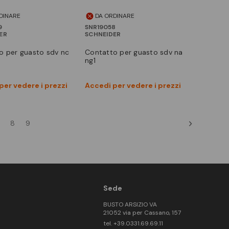
DINARE
DA ORDINARE
9
SNR19058
ER
SCHNEIDER
contatto per guasto sdv na
ng1
Vedi prodotto
Vedi prodotto
per vedere i prezzi
Accedi per vedere i prezzi
Confronta
Confronta
8
9
Sede
BUSTO ARSIZIO VA
21052 via per Cassano, 157
tel. +39.0331.69.69.11