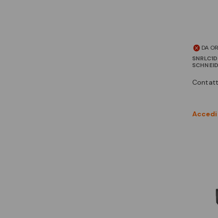
DA O
SNRLC1
SCHNEI
contat
Accedi 