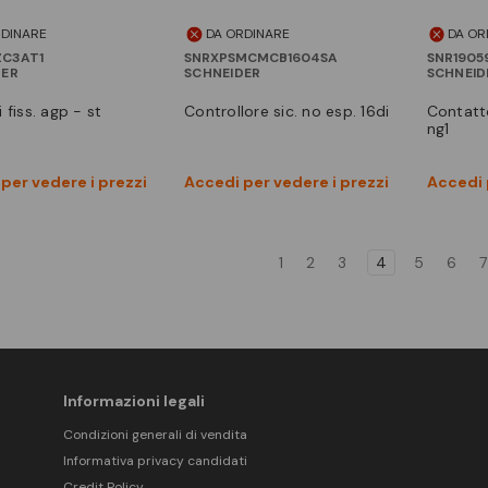
RDINARE
DA ORDINARE
DA OR
ZC3AT1
SNRXPSMCMCB1604SA
SNR1905
DER
SCHNEIDER
SCHNEID
i fiss. agp - st
controllore sic. no esp. 16di
contatto per guasto sdv nc
ng1
Vedi prodotto
Vedi prodotto
per vedere i prezzi
Accedi per vedere i prezzi
Accedi 
Confronta
Confronta
1
2
3
4
5
6
7
Informazioni legali
Condizioni generali di vendita
Informativa privacy candidati
Credit Policy