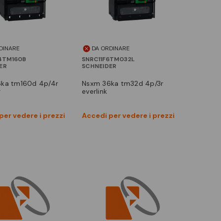
DINARE
DA ORDINARE
4TM160B
SNRC11F6TM032L
ER
SCHNEIDER
nsxm 36ka tm32d 4p/3r
r
everlink
Vedi prodotto
Vedi prodotto
per vedere i prezzi
Accedi per vedere i prezzi
Confronta
Confronta