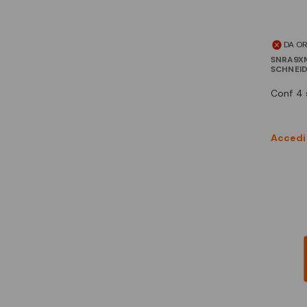
DA O
SNRA9X
SCHNEI
conf 4
Accedi 