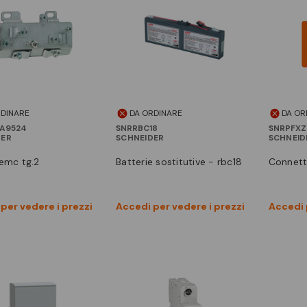
RDINARE
DA ORDINARE
DA OR
A9524
SNRRBC18
SNRPFX
DER
SCHNEIDER
SCHNEID
 emc tg.2
batterie sostitutive - rbc18
connet
Vedi prodotto
Vedi prodotto
per vedere i prezzi
Accedi per vedere i prezzi
Accedi 
Confronta
Confronta