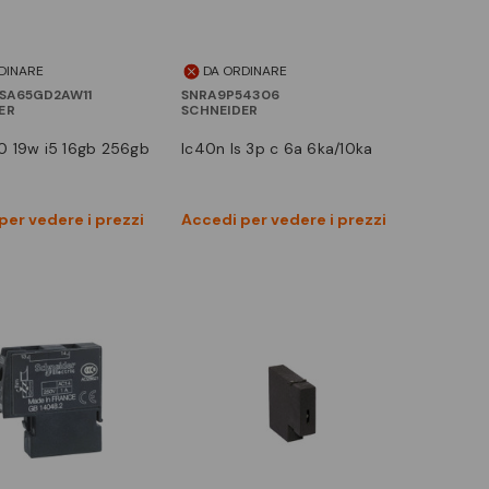
DINARE
DA ORDINARE
SA65GD2AW11
SNRA9P54306
ER
SCHNEIDER
0 19w i5 16gb 256gb
ic40n ls 3p c 6a 6ka/10ka
Vedi prodotto
Vedi prodotto
per vedere i prezzi
Accedi per vedere i prezzi
Confronta
Confronta