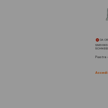
DA O
SNRVW3
SCHNEI
piastra
Accedi 