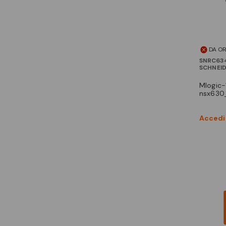
DA O
SNRC63
SCHNEI
mlogic-1.3m 500a 4p
nsx630
Accedi 