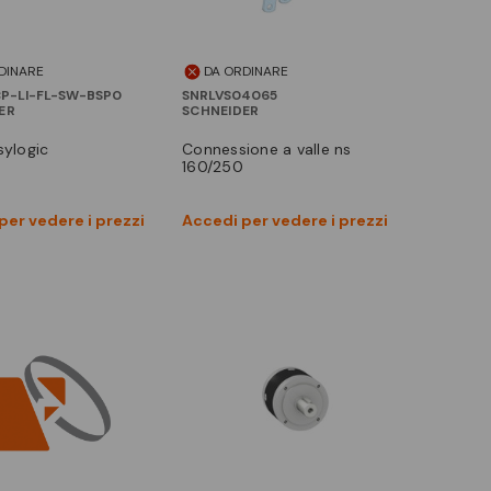
DINARE
DA ORDINARE
P-LI-FL-SW-BSP0
SNRLVS04065
ER
SCHNEIDER
asylogic
connessione a valle ns
160/250
Vedi prodotto
Vedi prodotto
per vedere i prezzi
Accedi per vedere i prezzi
Confronta
Confronta