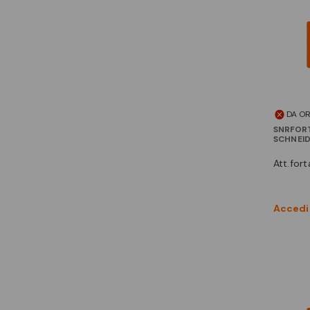
DA O
SNRFOR
SCHNEI
att.fo
Accedi 