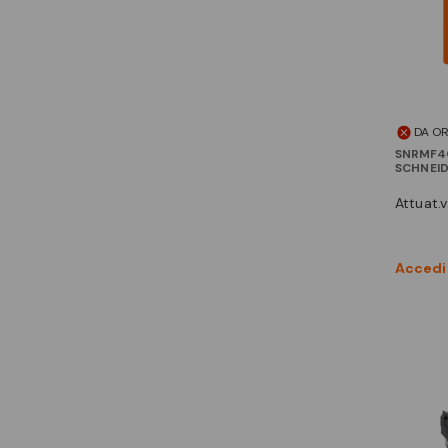
DA O
SNRMF4
SCHNEI
attuat.
Accedi 