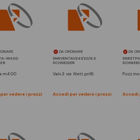
RDINARE
DA ORDINARE
DA OR
TA-M400
SNRVENTAV341/20/6.3
SNRSTP
DER
SCHNEIDER
SCHNEID
rta m400
valv.3 vie filett.pn16
pozz.in
Vedi prodotto
Vedi prodotto
per vedere i prezzi
Accedi per vedere i prezzi
Accedi 
Confronta
Confronta