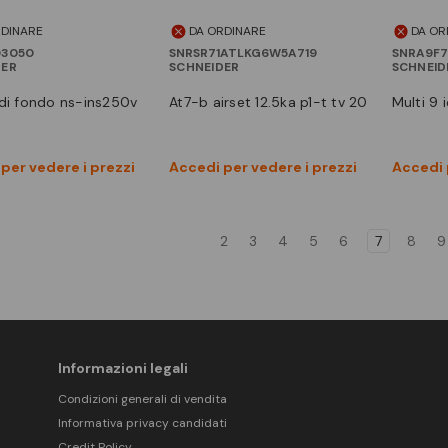
RDINARE
DA ORDINARE
DA OR
03050
SNRSR71ATLKG6W5A719
SNRA9F7
DER
SCHNEIDER
SCHNEID
at7-b airset 12.5ka p1-t tv 20
multi 9
Vedi prodotto
Vedi prodotto
per vedere i prezzi
Accedi per vedere i prezzi
Accedi 
Confronta
Confronta
2
3
4
5
6
7
8
9
Informazioni legali
Condizioni generali di vendita
Informativa privacy candidati
Credit Policy