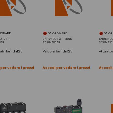
RDINARE
DA ORDINARE
DA OR
0-24F
SNRVF208W-125NS
SNRMF20
DER
SCHNEIDER
SCHNEID
valv farf.dn125
valvola farf.dn125
attuato
Vedi prodotto
Vedi prodotto
per vedere i prezzi
Accedi per vedere i prezzi
Accedi 
Confronta
Confronta