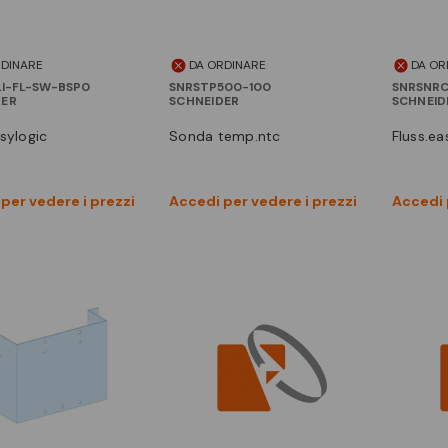
RDINARE
DA ORDINARE
DA OR
I-FL-SW-BSP0
SNRSTP500-100
SNRSNRC
DER
SCHNEIDER
SCHNEID
asylogic
sonda temp.ntc
fluss.e
Vedi prodotto
Vedi prodotto
per vedere i prezzi
Accedi per vedere i prezzi
Accedi 
Confronta
Confronta