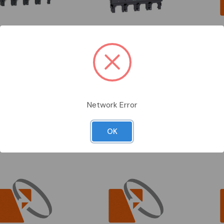
RDINARE
DA ORDINARE
DA OR
41M500
SNRC6347A570
SNRSTP.
DER
SCHNEIDER
SCHNEID
mlogic 7.3e al 570a 4p
pozzet
_t
nsx630_
Vedi prodotto
Vedi prodotto
Network Error
per vedere i prezzi
Accedi per vedere i prezzi
Accedi 
Confronta
Confronta
OK