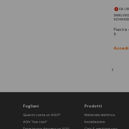
DA O
SNRLVS
SCHNEI
piastra di fondo ns-ins250v
fi
Accedi 
Fogliani
Prodotti
Quanto costa un AGV?
Materiale elettrico
AGV “low cost”
Installazione
Dove lavora davvero un AGV
Cavi & gestione cavi