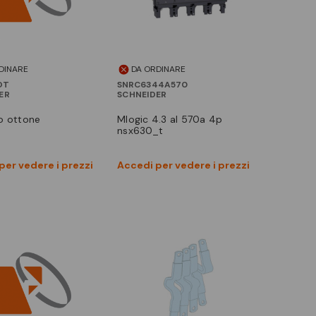
DINARE
DA ORDINARE
OT
SNRC6344A570
ER
SCHNEIDER
to ottone
mlogic 4.3 al 570a 4p
nsx630_t
Vedi prodotto
Vedi prodotto
per vedere i prezzi
Accedi per vedere i prezzi
Confronta
Confronta