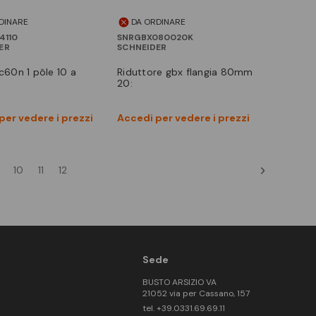
DINARE
DA ORDINARE
4110
SNRGBX080020K
ER
SCHNEIDER
 ic60n 1 pôle 10 a
riduttore gbx flangia 80mm
20:
Vedi prodotto
Vedi prodotto
per vedere i prezzi
Accedi per vedere i prezzi
Confronta
Confronta
10
11
12
Sede
BUSTO ARSIZIO VA
21052 via per Cassano, 157
tel. +39.0331.69.69.11