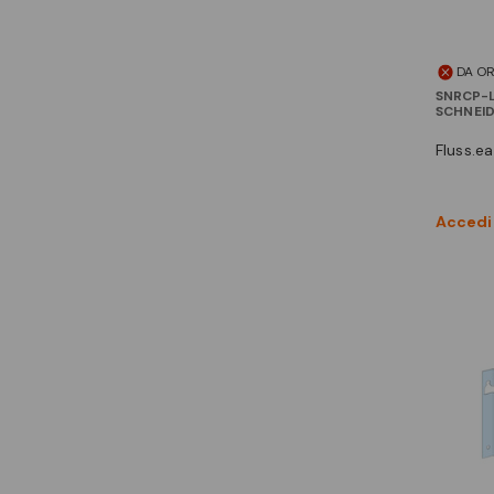
DA O
SNRCP-L
SCHNEI
fluss.e
Accedi 