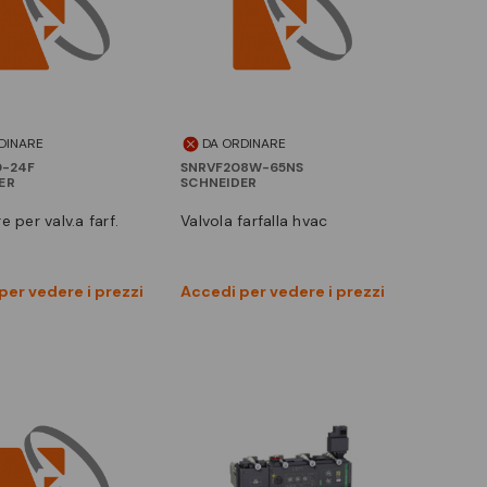
DINARE
DA ORDINARE
-24F
SNRVF208W-65NS
ER
SCHNEIDER
re per valv.a farf.
valvola farfalla hvac
Vedi prodotto
Vedi prodotto
per vedere i prezzi
Accedi per vedere i prezzi
Confronta
Confronta