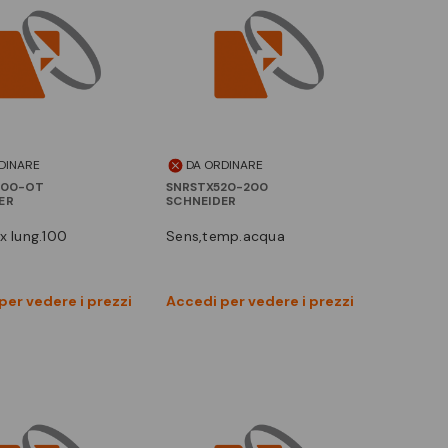
DINARE
DA ORDINARE
400-OT
SNRSTX520-200
ER
SCHNEIDER
ox lung.100
sens,temp.acqua
Vedi prodotto
Vedi prodotto
per vedere i prezzi
Accedi per vedere i prezzi
Confronta
Confronta