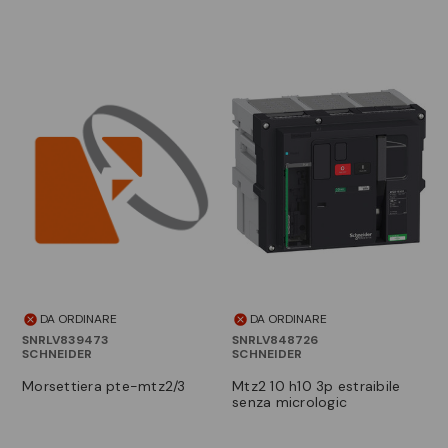
DA ORDINARE
DA ORDINARE
SNRLV839473
SNRLV848726
SCHNEIDER
SCHNEIDER
morsettiera pte-mtz2/3
mtz2 10 h10 3p estraibile
senza micrologic