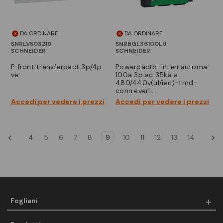
DA ORDINARE
DA ORDINARE
SNRLVS03219
SNRBGL36100LU
SCHNEIDER
SCHNEIDER
p front transferpact 3p/4p
powerpactb-interr.automa-
ve
100a 3p ac 35ka a
480/440v(ul/iec)-tmd-
conn.everli…
Accedi per vedere i prezzi
Accedi per vedere i prezzi
4
5
6
7
8
9
10
11
12
13
14
Fogliani