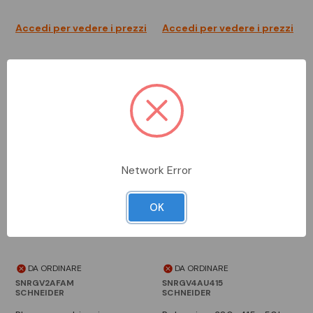
Accedi per vedere i prezzi
Accedi per vedere i prezzi
Network Error
OK
DA ORDINARE
DA ORDINARE
SNRGV2AFAM
SNRGV4AU415
SCHNEIDER
SCHNEIDER