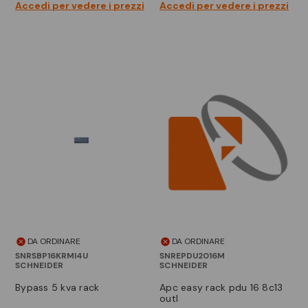
Accedi per vedere i prezzi
Accedi per vedere i prezzi
DA ORDINARE
DA ORDINARE
SNRSBP16KRMI4U
SNREPDU2016M
SCHNEIDER
SCHNEIDER
bypass 5 kva rack
apc easy rack pdu 16 8c13
outl