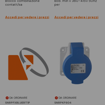
blocco combinazione
bob. min v 380-415v 50hz
contatt/sa
per
Accedi per vedere i prezzi
Accedi per vedere i prezzi
DA ORDINARE
DA ORDINARE
SNRPFXBLUERT1P
SNRPKF604