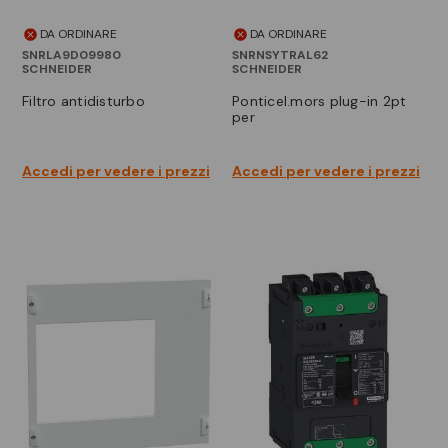
DA ORDINARE
DA ORDINARE
SNRLA9D09980
SNRNSYTRAL62
SCHNEIDER
SCHNEIDER
filtro antidisturbo
ponticel.mors plug-in 2pt
per
Accedi per vedere i prezzi
Accedi per vedere i prezzi