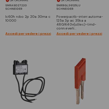
DA ORDINARE
DA ORDINARE
SNRA9D27220
SNRBGL36125LU
SCHNEIDER
SCHNEIDER
ic60h rcbo 2p 20a 30ma c
powerpactb-interr.automa-
10000
125a 3p ac 35ka a
480/440v(ul/iec)-tmd-
conn.everli…
Accedi per vedere i prezzi
Accedi per vedere i prezzi