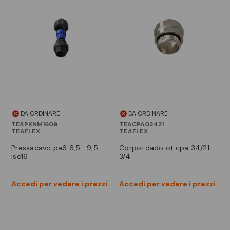
DA ORDINARE
DA ORDINARE
TEAPKNM1609
TEACPA03421
TEAFLEX
TEAFLEX
pressacavo pa6 6,5- 9,5
corpo+dado ot.cpa 34/21
iso16
3/4
Accedi per vedere i prezzi
Accedi per vedere i prezzi