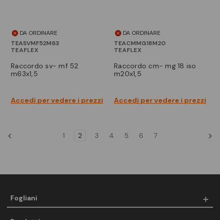
DA ORDINARE
DA ORDINARE
TEASVMF52M63
TEACMMG18M20
TEAFLEX
TEAFLEX
raccordo sv- mf 52
raccordo cm- mg 18 iso
m63x1,5
m20x1,5
Accedi per vedere i prezzi
Accedi per vedere i prezzi
1
2
3
4
5
6
7
Fogliani