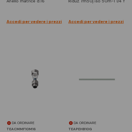
anello matrice d.16
riduz. rm50j iso 50m-1 1/4 f
Accedi per vedere i prezzi
Accedi per vedere i prezzi
DA ORDINARE
DA ORDINARE
TEACMMF10M16
TEAPEHB10G