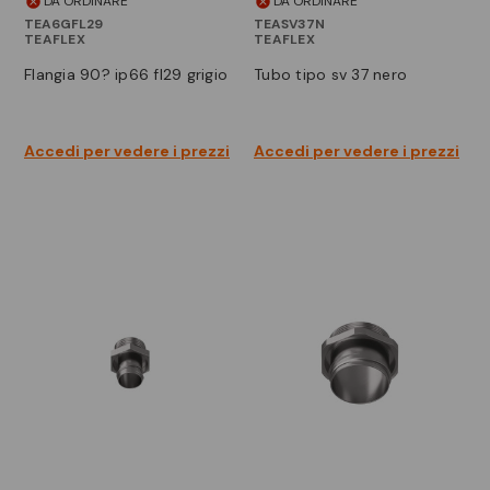
DA ORDINARE
DA ORDINARE
TEA6GFL29
TEASV37N
TEAFLEX
TEAFLEX
flangia 90? ip66 fl29 grigio
tubo tipo sv 37 nero
Accedi per vedere i prezzi
Accedi per vedere i prezzi