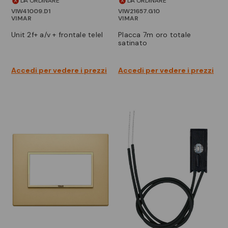
DA ORDINARE
DA ORDINARE
VIW41009.D1
VIW21657.G10
VIMAR
VIMAR
unit 2f+ a/v + frontale telel
placca 7m oro totale
satinato
Accedi per vedere i prezzi
Accedi per vedere i prezzi