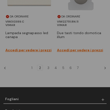
DA ORDINARE
DA ORDINARE
VIW30389.C
VIW22751.RN.11
VIMAR
VIMAR
lampada segnapasso led
due tasti tondo domotica
canapa
illum
Accedi per vedere i prezzi
Accedi per vedere i prezzi
1
2
3
4
5
6
7
Fogliani