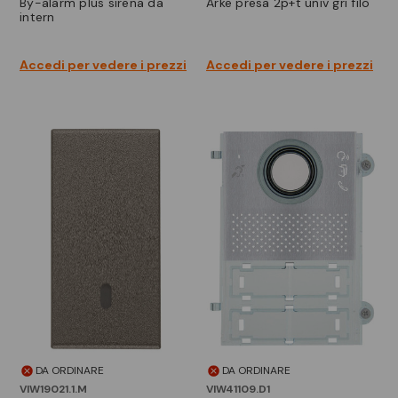
by-alarm plus sirena da
arke presa 2p+t univ gri filo
intern
Accedi per vedere i prezzi
Accedi per vedere i prezzi
DA ORDINARE
DA ORDINARE
VIW19021.1.M
VIW41109.D1