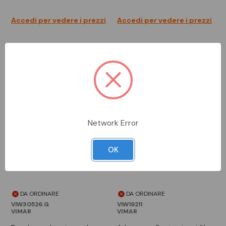
Accedi per vedere i prezzi
Accedi per vedere i prezzi
Network Error
OK
DA ORDINARE
DA ORDINARE
VIW30526.G
VIW19211
VIMAR
VIMAR