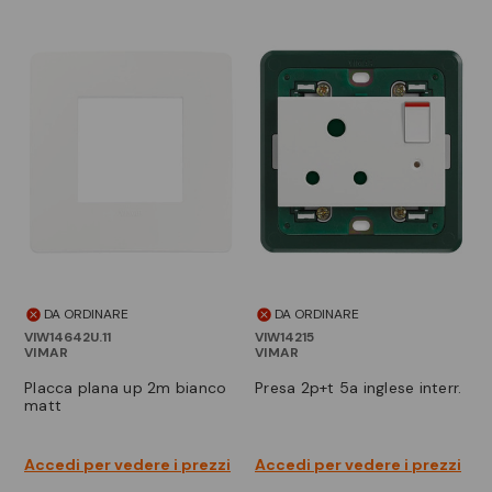
DA ORDINARE
DA ORDINARE
VIW14642U.11
VIW14215
VIMAR
VIMAR
placca plana up 2m bianco
presa 2p+t 5a inglese interr.
matt
Accedi per vedere i prezzi
Accedi per vedere i prezzi