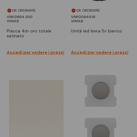
DA ORDINARE
DA ORDINARE
VIW21654.G10
VIW00946.W
VIMAR
VIMAR
placca 4m oro totale
unità led linea 5v bianco
satinato
Accedi per vedere i prezzi
Accedi per vedere i prezzi