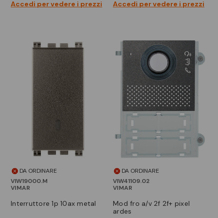
Accedi per vedere i prezzi
Accedi per vedere i prezzi
DA ORDINARE
DA ORDINARE
VIW19000.M
VIW41109.02
VIMAR
VIMAR
interruttore 1p 10ax metal
mod fro a/v 2f 2f+ pixel
ardes