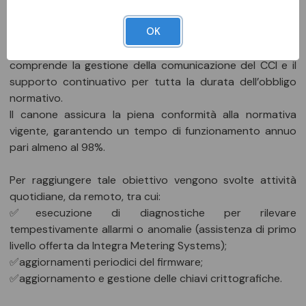
correttezza e conformità alle prescrizioni ARERA.
OK
Canone annuale di assistenza obbligatorio
, che
comprende la gestione della comunicazione del CCI e il
supporto continuativo per tutta la durata dell’obbligo
normativo.
Il canone assicura la piena conformità alla normativa
vigente, garantendo un tempo di funzionamento annuo
pari almeno al 98%.
Per raggiungere tale obiettivo vengono svolte attività
quotidiane, da remoto, tra cui:
✅esecuzione di diagnostiche per rilevare
tempestivamente allarmi o anomalie (assistenza di primo
livello offerta da Integra Metering Systems);
✅aggiornamenti periodici del firmware;
✅aggiornamento e gestione delle chiavi crittografiche.