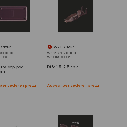
DINARE
DA ORDINARE
360000
WEI1567070000
LLER
WEIDMULLER
dffc 1.5-2.5 sn e
mm
Vedi prodotto
Vedi prodotto
per vedere i prezzi
Accedi per vedere i prezzi
Confronta
Confronta