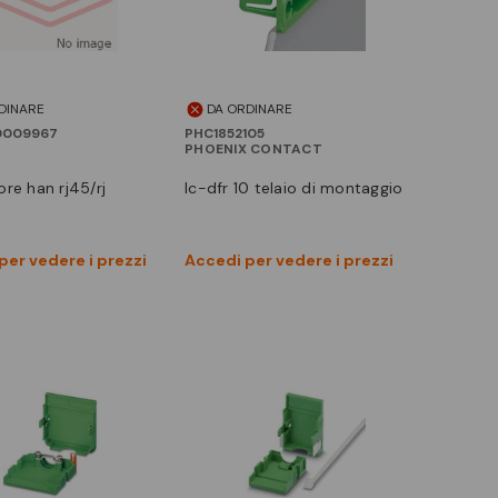
DINARE
DA ORDINARE
0009967
PHC1852105
PHOENIX CONTACT
ic-dfr 10 telaio di montaggio
Vedi prodotto
Vedi prodotto
per vedere i prezzi
Accedi per vedere i prezzi
Confronta
Confronta