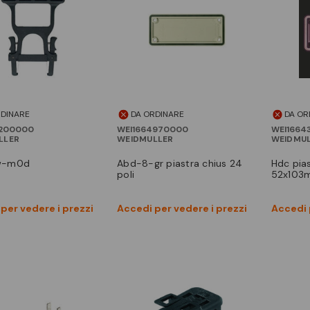
RDINARE
DA ORDINARE
DA OR
8200000
WEI1664970000
WEI1664
LLER
WEIDMULLER
WEIDMU
w-m0d
abd-8-gr piastra chius 24
hdc piastra cop pvc
poli
52x103
Vedi prodotto
Vedi prodotto
per vedere i prezzi
Accedi per vedere i prezzi
Accedi 
Confronta
Confronta