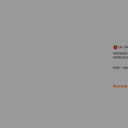
DA O
WEI168
WEIDMU
hdc-d
Accedi 