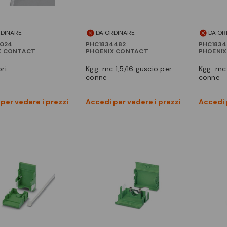
RDINARE
DA ORDINARE
DA OR
2024
PHC1834482
PHC183
X CONTACT
PHOENIX CONTACT
PHOENI
ori
kgg-mc 1,5/16 guscio per
kgg-mc 1,5/12 guscio per
conne
conne
Vedi prodotto
Vedi prodotto
per vedere i prezzi
Accedi per vedere i prezzi
Accedi 
Confronta
Confronta