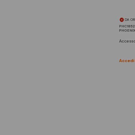
DA O
PHC185
PHOENI
access
Accedi 