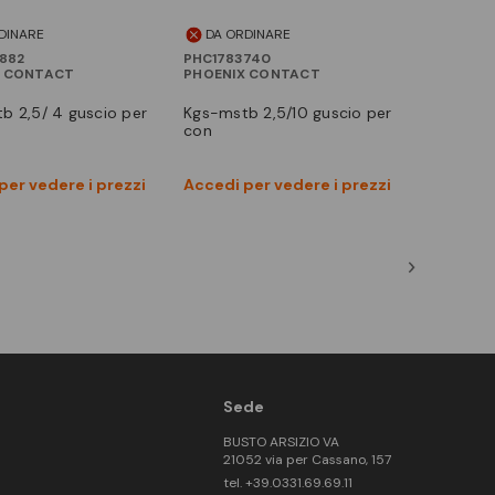
DINARE
DA ORDINARE
882
PHC1783740
X CONTACT
PHOENIX CONTACT
kgs-mstb 2,5/10 guscio per
con
Vedi prodotto
Vedi prodotto
per vedere i prezzi
Accedi per vedere i prezzi
Confronta
Confronta
Sede
BUSTO ARSIZIO VA
21052 via per Cassano, 157
tel. +39.0331.69.69.11