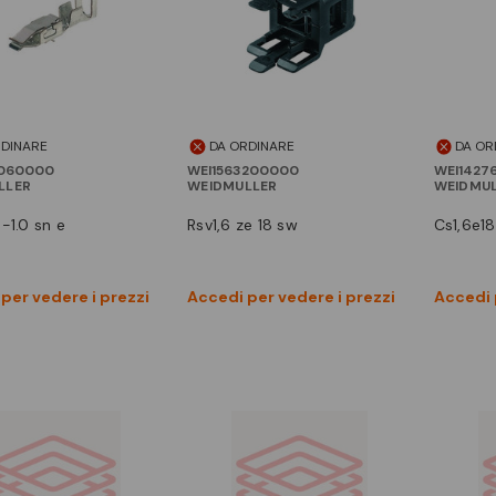
RDINARE
DA ORDINARE
DA OR
7060000
WEI1563200000
WEI1427
LLER
WEIDMULLER
WEIDMU
5-1.0 sn e
rsv1,6 ze 18 sw
cs1,6e1
Vedi prodotto
Vedi prodotto
per vedere i prezzi
Accedi per vedere i prezzi
Accedi 
Confronta
Confronta