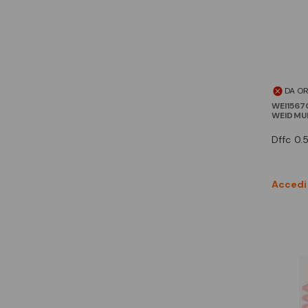
DA O
WEI156
WEIDMU
dffc 0.
Accedi 