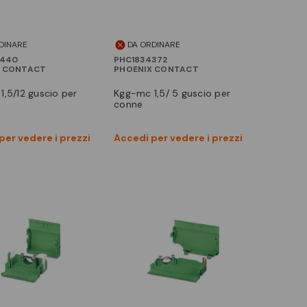
DINARE
DA ORDINARE
4440
PHC1834372
X CONTACT
PHOENIX CONTACT
kgg-mc 1,5/ 5 guscio per
conne
Vedi prodotto
Vedi prodotto
per vedere i prezzi
Accedi per vedere i prezzi
Confronta
Confronta