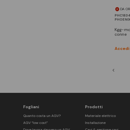
DA O
PHC183
PHOENI
kgg-mc 1,5/ 4 guscio per
conne
Accedi 
Fogliani
Prodotti
Quanto costa un AGV?
Materiale elettrico
AGV “low cost”
Installazione
Dove lavora davvero un AGV
Cavi & gestione cavi