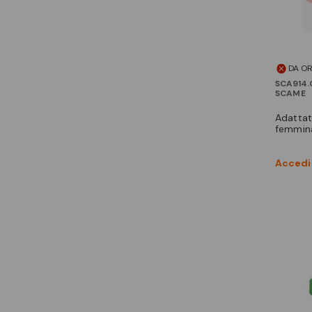
DA O
SCA914.0
SCAME
adattatore modulo han
femmin
Accedi 