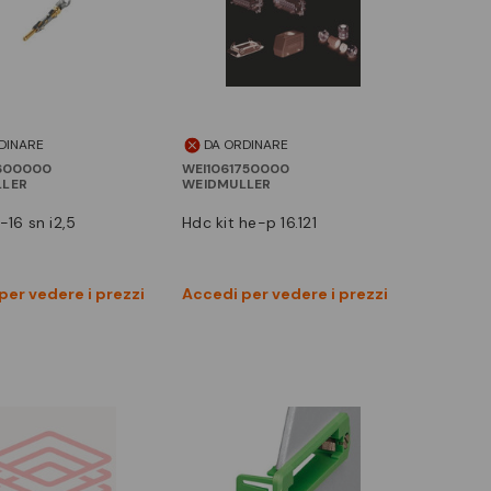
DINARE
DA ORDINARE
600000
WEI1061750000
LLER
WEIDMULLER
8-16 sn i2,5
hdc kit he-p 16.121
Vedi prodotto
Vedi prodotto
per vedere i prezzi
Accedi per vedere i prezzi
Confronta
Confronta