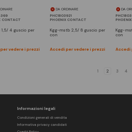
RDINARE
DA ORDINARE
DA OR
4369
PHC1803921
PHC1803
X CONTACT
PHOENIX CONTACT
PHOENI
kgg-mstb 2,5/ 8 guscio per
kgg-mstb 2,5/ 4 guscio per
con
con
Vedi prodotto
Vedi prodotto
per vedere i prezzi
Accedi per vedere i prezzi
Accedi 
Confronta
Confronta
1
2
3
4
Informazioni legali
Condizioni generali di vendita
Informativa privacy candidati
Credit Policy