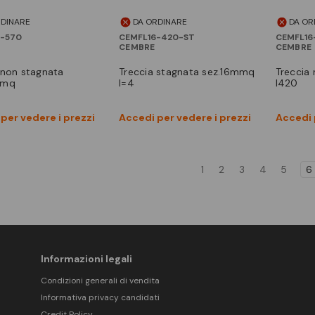
RDINARE
DA ORDINARE
DA OR
-570
CEMFL16-420-ST
CEMFL16
CEMBRE
CEMBRE
treccia stagnata sez.16mmq
treccia rame sez.16mmq
mmq
l=4
l420
Vedi prodotto
Vedi prodotto
per vedere i prezzi
Accedi per vedere i prezzi
Accedi 
Confronta
Confronta
1
2
3
4
5
6
Informazioni legali
Condizioni generali di vendita
Informativa privacy candidati
Credit Policy