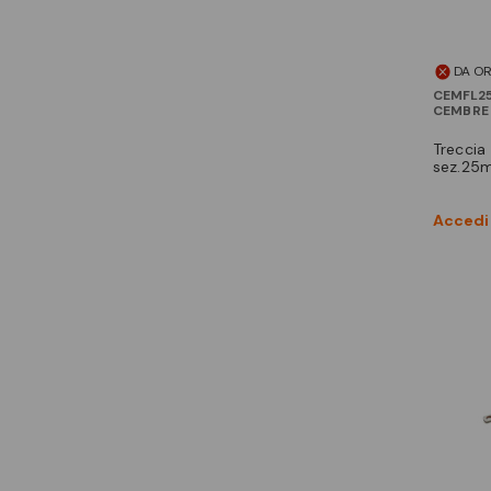
DA O
CEMFL2
CEMBRE
treccia non stagnata
sez.25
Accedi 