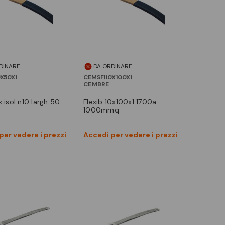
DINARE
DA ORDINARE
X50X1
CEMSFI10X100X1
CEMBRE
ex isol n10 largh 50
flexib 10x100x1 1700a
1000mmq
Vedi prodotto
Vedi prodotto
per vedere i prezzi
Accedi per vedere i prezzi
Confronta
Confronta