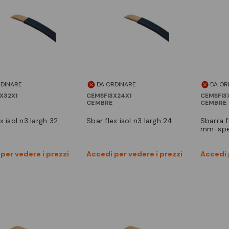
RDINARE
DA ORDINARE
DA OR
X32X1
CEMSFI3X24X1
CEMSFI3
CEMBRE
CEMBRE
ex isol n3 largh 32
sbar flex isol n3 largh 24
sbarra flex.isol.n.3-largh.20
mm-spe
Vedi prodotto
Vedi prodotto
per vedere i prezzi
Accedi per vedere i prezzi
Accedi 
Confronta
Confronta