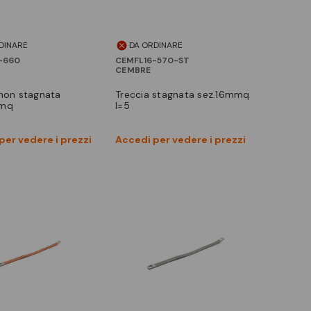
DINARE
DA ORDINARE
-660
CEMFL16-570-ST
CEMBRE
treccia stagnata sez.16mmq
mmq
l=5
Vedi prodotto
Vedi prodotto
per vedere i prezzi
Accedi per vedere i prezzi
Confronta
Confronta