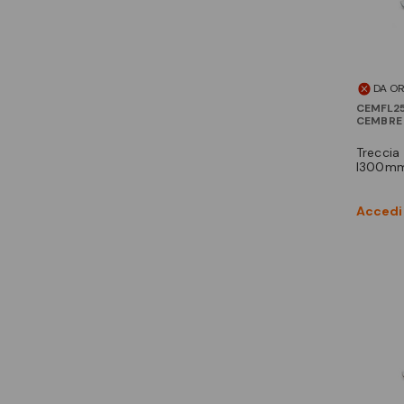
DA O
CEMFL2
CEMBRE
treccia rame stag 25mmq
l300m
Accedi 