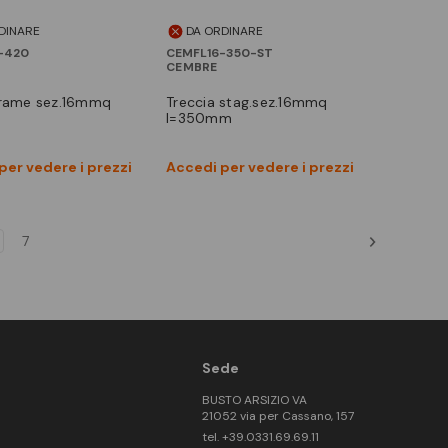
DINARE
DA ORDINARE
-420
CEMFL16-350-ST
CEMBRE
treccia stag.sez.16mmq
l=350mm
Vedi prodotto
Vedi prodotto
per vedere i prezzi
Accedi per vedere i prezzi
Confronta
Confronta
7
Sede
BUSTO ARSIZIO VA
21052 via per Cassano, 157
tel. +39.0331.69.69.11