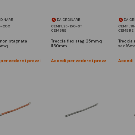
RDINARE
DA ORDINARE
DA OR
5-200
CEMFL25-150-ST
CEMFL16
CEMBRE
CEMBRE
treccia flex stag 25mmq
treccia non stagnata
mmq
l150mm
sez.16
Vedi prodotto
Vedi prodotto
per vedere i prezzi
Accedi per vedere i prezzi
Accedi 
Confronta
Confronta