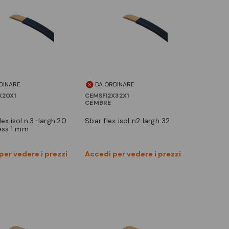
DINARE
DA ORDINARE
X20X1
CEMSFI2X32X1
CEMBRE
sbar flex isol n2 largh 32
ss.1 mm
Vedi prodotto
Vedi prodotto
per vedere i prezzi
Accedi per vedere i prezzi
Confronta
Confronta