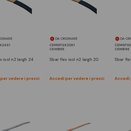
RDINARE
DA ORDINARE
DA OR
X24X1
CEMSFI2X20X1
CEMSFI10
CEMBRE
CEMBRE
ex isol n2 largh 24
sbar flex isol n2 largh 20
sbar fl
Vedi prodotto
Vedi prodotto
per vedere i prezzi
Accedi per vedere i prezzi
Accedi 
Confronta
Confronta