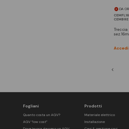
DA O
CEMFL16
CEMBRE
treccia non stagnata
sez.16
Accedi 
Fogliani
Prodotti
Quanto costa un AGV?
Materiale elettrico
AGV “low cost”
Installazione
Dove lavora davvero un AGV
Cavi & gestione cavi