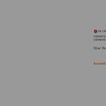
DA O
CEMSFI2
CEMBRE
sbar fl
Accedi 