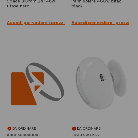
space 310mm 24+48w
pann solare 460w bifac
t.fase nero
black
Accedi per vedere i prezzi
Accedi per vedere i prezzi
DA ORDINARE
DA ORDINARE
ABCH50808008
LIY39.9WT2127