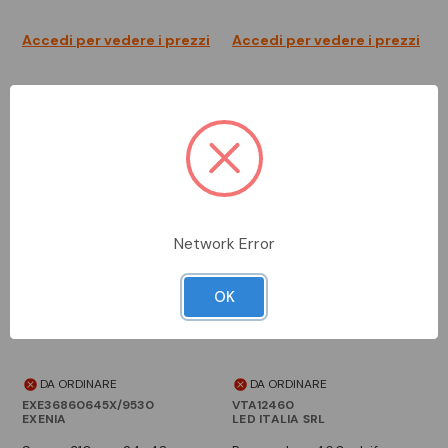
Accedi per vedere i prezzi
Accedi per vedere i prezzi
Network Error
OK
DA ORDINARE
DA ORDINARE
EXE36860645X/9530
VTA12460
EXENIA
LED ITALIA SRL