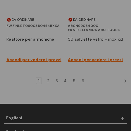
DA ORDINARE
DA ORDINARE
FW.FINLRT0600380454BXXA
ABCN99084000
FRATELLI AMOS ABC TOOLS
reattore per armoniche
50 salviette vetro + inox xxl
Accedi per vedere i prezzi
Accedi per vedere i prezzi
1
2
3
4
5
6
Fogliani