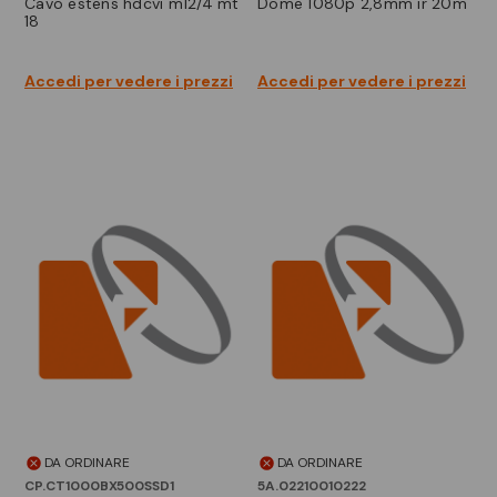
cavo estens hdcvi m12/4 mt
dome 1080p 2,8mm ir 20m
18
Accedi per vedere i prezzi
Accedi per vedere i prezzi
DA ORDINARE
DA ORDINARE
CP.CT1000BX500SSD1
5A.02210010222