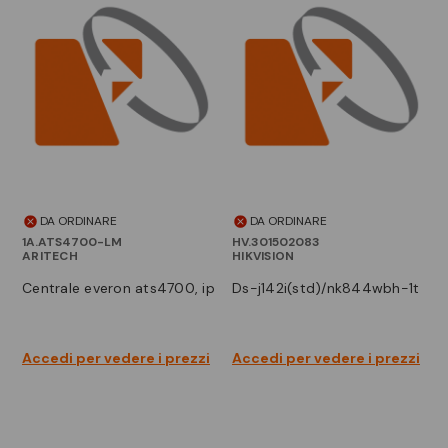
DA ORDINARE
DA ORDINARE
1A.ATS4700-LM
HV.301502083
ARITECH
HIKVISION
centrale everon ats4700, ip
ds-j142i(std)/nk844wbh-1t
Accedi per vedere i prezzi
Accedi per vedere i prezzi