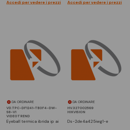
Accedi per vedere i prezzi
Accedi per vedere i prezzi
DA ORDINARE
DA ORDINARE
VD.TPC-DF1241-TB3F4-DW-
HV.327002569
S8-V1
HIKVISION
VIDEOTREND
eyeball termica ibrida ip ai
ds-2de4a425iwg1-e