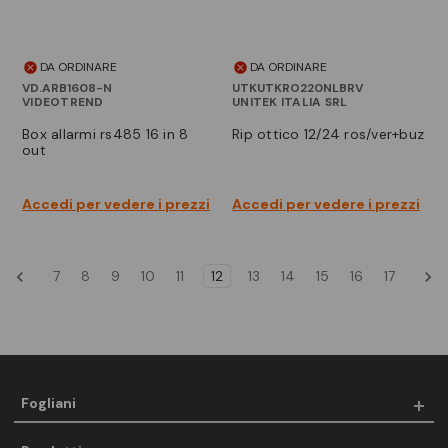
DA ORDINARE
DA ORDINARE
VD.ARB1608-N
UTKUTKRO220NLBRV
VIDEOTREND
UNITEK ITALIA SRL
box allarmi rs485 16 in 8
rip ottico 12/24 ros/ver+buz
out
Accedi per vedere i prezzi
Accedi per vedere i prezzi
7
8
9
10
11
12
13
14
15
16
17
Fogliani