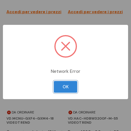
Accedi per vedere i prezzi
Accedi per vedere i prezzi
Network Error
OK
DA ORDINARE
DA ORDINARE
VD.MCNU-GXF4-GXM4-18
VD.HAC-HDBW3200F-M-S5
VIDEOTREND
VIDEOTREND