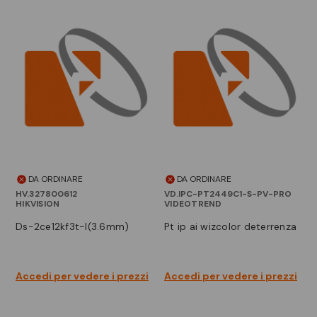
DA ORDINARE
DA ORDINARE
HV.327800612
VD.IPC-PT2449C1-S-PV-PRO
HIKVISION
VIDEOTREND
ds-2ce12kf3t-l(3.6mm)
pt ip ai wizcolor deterrenza
Accedi per vedere i prezzi
Accedi per vedere i prezzi