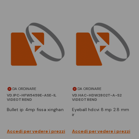
DA ORDINARE
DA ORDINARE
VD.IPC-HFW5459E-ASE-IL
VD.HAC-HDW2802T-A-S2
VIDEOTREND
VIDEOTREND
bullet ip 4mp fissa xinghan
eyeball hdcvi 8 mp 2.8 mm
ir
Accedi per vedere i prezzi
Accedi per vedere i prezzi