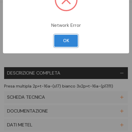
DA ORDINARE
Network Error
Aggiungi alla comparazione
OK
DESCRIZIONE COMPLETA
Presa multipla 2p+t-16a-(s17) bianco 3x2p+t-16a-(p17/11)
SCHEDA TECNICA
DOCUMENTAZIONE
DATI METEL