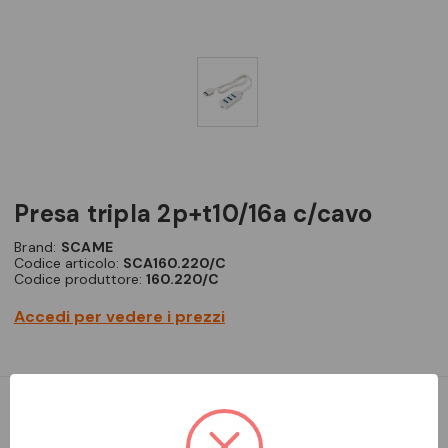
presa tripla 2p+t10/16a c/cavo
Brand:
SCAME
Codice articolo:
SCA160.220/C
Codice produttore:
160.220/C
Accedi per vedere i prezzi
Presa multipla 2p+t-16a-(s17) bianco 3x2p+t-16a-(p17/11)