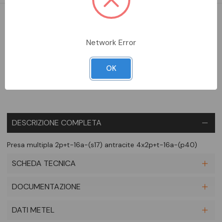
DA ORDINARE
Network Error
Aggiungi alla comparazione
OK
DESCRIZIONE COMPLETA
Presa multipla 2p+t-16a-(s17) antracite 4x2p+t-16a-(p40)
SCHEDA TECNICA
DOCUMENTAZIONE
DATI METEL