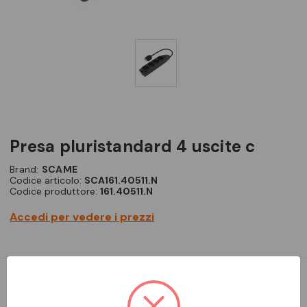
presa pluristandard 4 uscite c
Brand:
SCAME
Codice articolo:
SCA161.40511.N
Codice produttore:
161.40511.N
Accedi per vedere i prezzi
Presa multipla 2p+t-16a-(s17) antracite 4x2p+t-16a-(p40)