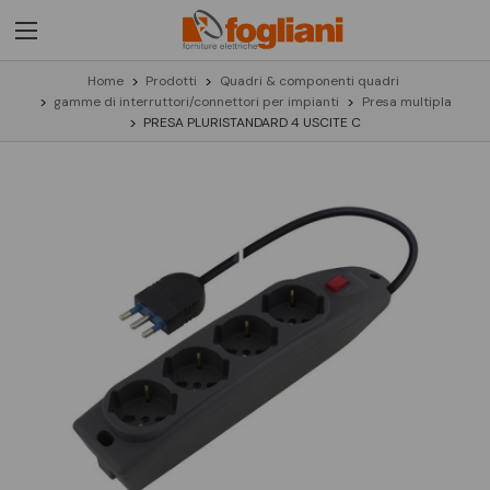
Home
Prodotti
Quadri & componenti quadri
gamme di interruttori/connettori per impianti
Presa multipla
PRESA PLURISTANDARD 4 USCITE C