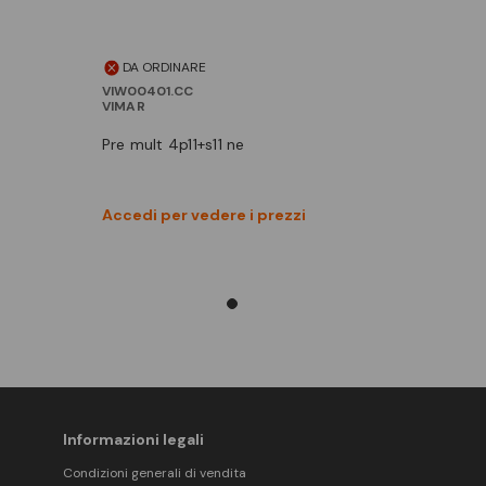
DA ORDINARE
VIW00401.CC
VIMAR
pre mult 4p11+s11 ne
Vedi prodotto
Accedi per vedere i prezzi
Confronta
Informazioni legali
Condizioni generali di vendita