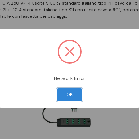
 10 A 250 V~, 4 uscite SICURY standard italiano tipo P11, cavo da 1,
2P+T 10 A standard italiano tipo S11 con uscita cavo a 90°, potenz
labile con fascetta per cablaggio
Prodotti Da Abbinare
Network Error
OK