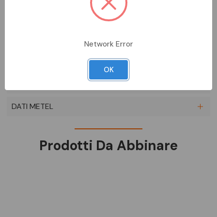
universale standard italiano tipo P40, alimentatore USB 12 W
2,4 A 5 V con 1 uscita USB tipo A e 1 uscita USB tipo C
ottimizzate per caricare contemporaneamente 2 dispositivi
(es. tablet, smartphone), cavo da 2 m con 3 conduttori da 1,5
mm2 (3G1,5), spina 2P+T 16 A standard italiano tipo S17, bianco
Network Error
SCHEDA TECNICA
OK
DOCUMENTAZIONE
DATI METEL
Prodotti Da Abbinare