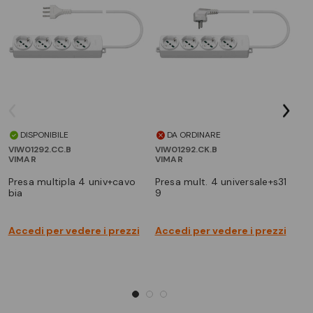
DISPONIBILE
DA ORDINARE
VIW01292.CC.B
VIW01292.CK.B
VI
VIMAR
VIMAR
VI
presa multipla 4 univ+cavo
presa mult. 4 universale+s31
presa mult 4univ+int magn
bia
9
bi
Accedi per vedere i prezzi
Accedi per vedere i prezzi
Ac