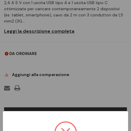
2,4 A 5 V con 1 uscita USB tipo A e 1 uscita USB tipo C
ottimizzate per caricare contemporaneamente 2 dispositivi
(es. tablet, smartphone), cavo da 2 m con 3 conduttori da 1,5
mm2 (3G…
Leggi la descrizione completa
DA ORDINARE
Aggiungi alla comparazione
DESCRIZIONE COMPLETA
Presa mobile multipla 2P+T 16 A 250 V~, 4 uscite SICURY