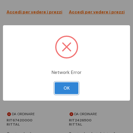
Accedi per vedere i prezzi
Accedi per vedere i prezzi
Network Error
OK
DA ORDINARE
DA ORDINARE
RIT67420000
RIT2426500
RITTAL
RITTAL