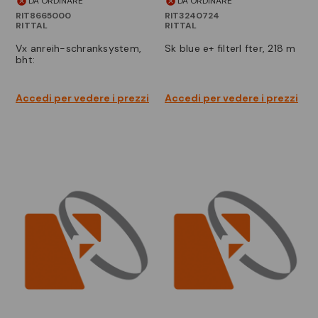
DA ORDINARE
DA ORDINARE
RIT8665000
RIT3240724
RITTAL
RITTAL
vx anreih-schranksystem,
sk blue e+ filterl fter, 218 m
bht:
Accedi per vedere i prezzi
Accedi per vedere i prezzi