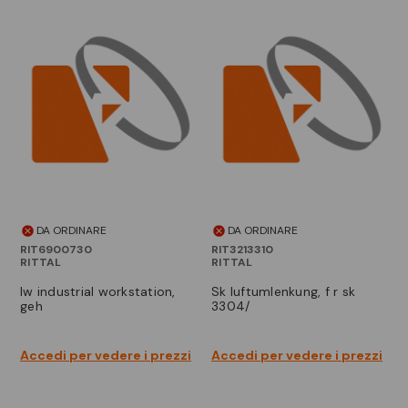
DA ORDINARE
DA ORDINARE
RIT6900730
RIT3213310
RITTAL
RITTAL
iw industrial workstation,
sk luftumlenkung, f r sk
geh
3304/
Accedi per vedere i prezzi
Accedi per vedere i prezzi