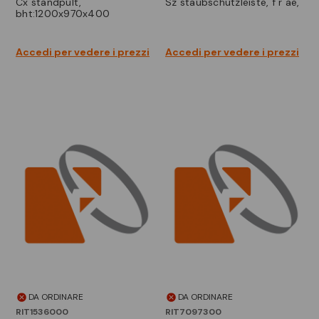
cx standpult,
sz staubschutzleiste, f r ae,
bht:1200x970x400
Accedi per vedere i prezzi
Accedi per vedere i prezzi
DA ORDINARE
DA ORDINARE
RIT1536000
RIT7097300