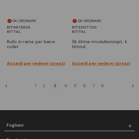
DA ORDINARE
DA ORDINARE
RIT9676503
RIT3307700
RITTAL
RITTAL
rullo in rame per barre
sk klima-modulkonzept, k
collet
hlmod
Accedi per vedere i prezzi
Accedi per vedere i prezzi
1
2
3
4
5
6
7
8
Fogliani