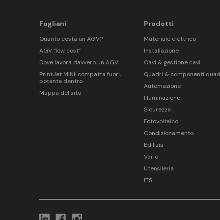
Fogliani
Prodotti
Quanto costa un AGV?
Materiale elettrico
AGV “low cost”
Installazione
Dove lavora davvero un AGV
Cavi & gestione cavi
PrintJet MINI: compatta fuori,
Quadri & componenti quad
potente dentro.
Automazione
Mappa del sito
Illuminazione
Sicurezza
Fotovoltaico
Condizionamento
Edilizia
Vario
Utensileria
ITS