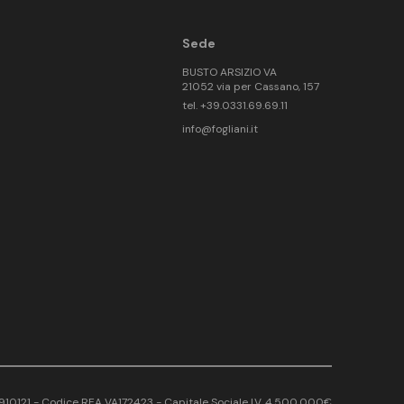
Sede
BUSTO ARSIZIO VA
21052 via per Cassano, 157
tel. +39.0331.69.69.11
info@fogliani.it
17910121 - Codice REA VA172423 - Capitale Sociale I.V. 4.500.000€