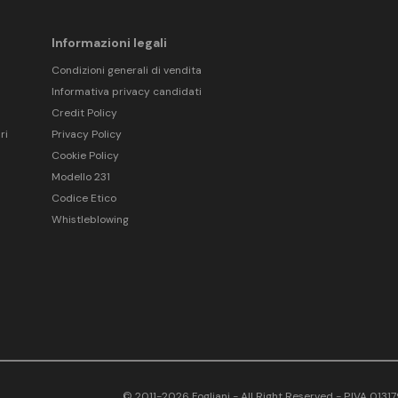
Informazioni legali
Condizioni generali di vendita
Informativa privacy candidati
Credit Policy
ri
Privacy Policy
Cookie Policy
Modello 231
Codice Etico
Whistleblowing
© 2011-2026 Fogliani - All Right Reserved - P.IVA 013