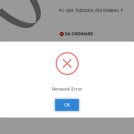
PC GER TEBODEN, FESTEINBAU, F
DA ORDINARE
Aggiungi alla comparazione
Network Error
Scheda Tecnica
Documentazion
OK
BAU, F