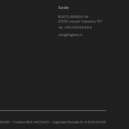
Sede
BUSTO ARSIZIO VA
21052 via per Cassano, 157
tel. +39.0331.69.69.11
info@fogliani.it
17910121 - Codice REA VA172423 - Capitale Sociale I.V. 4.500.000€