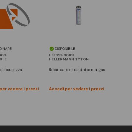
DINARE
DISPONIBILE
008
HEE391-90101
BLE
HELLERMANN TYTON
 di sicurezza
ricarica x riscaldatore a gas
Vedi prodotto
Vedi prodotto
per vedere i prezzi
Accedi per vedere i prezzi
Confronta
Confronta