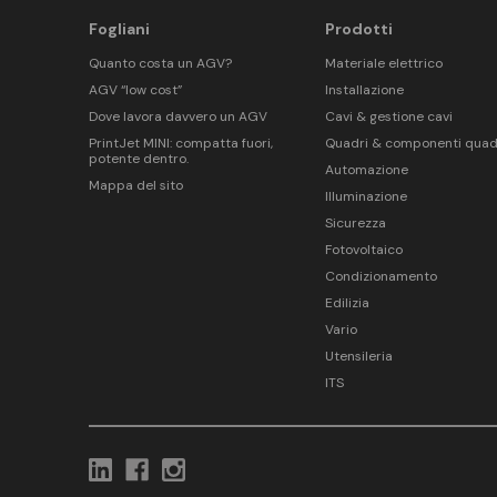
Fogliani
Prodotti
Quanto costa un AGV?
Materiale elettrico
AGV “low cost”
Installazione
Dove lavora davvero un AGV
Cavi & gestione cavi
PrintJet MINI: compatta fuori,
Quadri & componenti quad
potente dentro.
Automazione
Mappa del sito
Illuminazione
Sicurezza
Fotovoltaico
Condizionamento
Edilizia
Vario
Utensileria
ITS