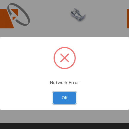
RDINARE
DA ORDINARE
DA OR
20
BMM11081
INR8001
ABLE
BM
INTERCA
uciatori per saldare e
ugello stretto x 1108
valvola
Vedi prodotto
Vedi prodotto
Network Error
per vedere i prezzi
Accedi per vedere i prezzi
Accedi 
Confronta
Confronta
OK