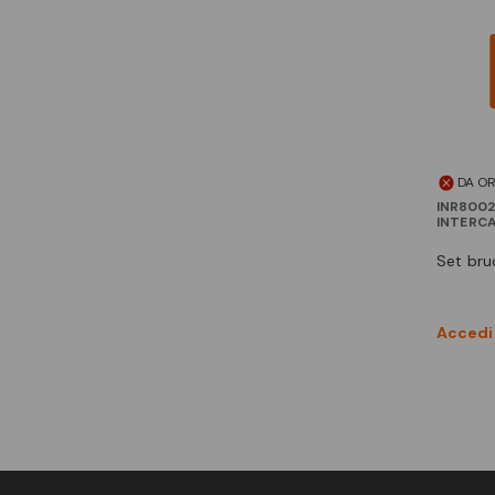
DA O
INR800
INTERC
set br
Accedi 