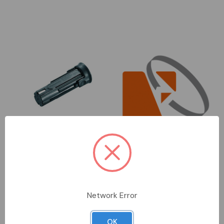
DA ORDINARE
DA ORDINARE
WEI9007450000
PER1PRWW00833
WEIDMULLER
PERRY
Network Error
dms3 batteria per
ric. batt. ni-mh 2,4v ht
avvitatore
1500
OK