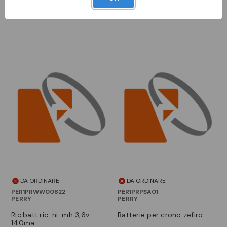
Accedi per vedere i prezzi
Accedi per vedere i prezzi
DA ORDINARE
DA ORDINARE
PER1PRWW00822
PER1PRPSA01
PERRY
PERRY
ric.batt.ric. ni-mh 3,6v
batterie per crono zefiro
140ma