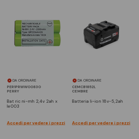
DA ORDINARE
DA ORDINARE
PER1PRWW00830
CEMCB1852L
PERRY
CEMBRE
bat ric ni-mh 2,4v 2ah x
batteria li-ion 18v-5,2ah
le003
Accedi per vedere i prezzi
Accedi per vedere i prezzi