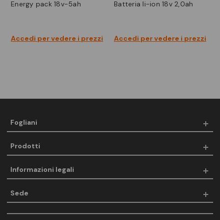
energy pack 18v-5ah
batteria li-ion 18v 2,0ah
Accedi per vedere i prezzi
Accedi per vedere i prezzi
Fogliani
Prodotti
Informazioni legali
Sede