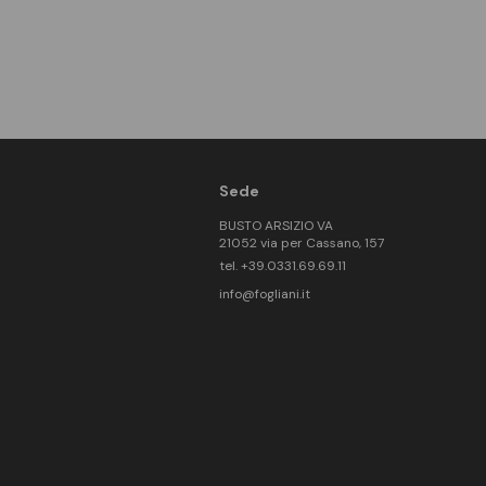
Sede
BUSTO ARSIZIO VA
21052 via per Cassano, 157
tel. +39.0331.69.69.11
info@fogliani.it