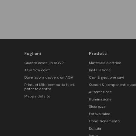
Fogliani
Prodotti
Quanto costa un AGV?
Materiale elettrico
AGV “low cost”
Installazione
Dove lavora davvero un AGV
Cavi & gestione cavi
PrintJet MINI: compatta fuori,
Quadri & componenti quad
potente dentro.
Automazione
Mappa del sito
Illuminazione
Sicurezza
Fotovoltaico
Condizionamento
Edilizia
Vario