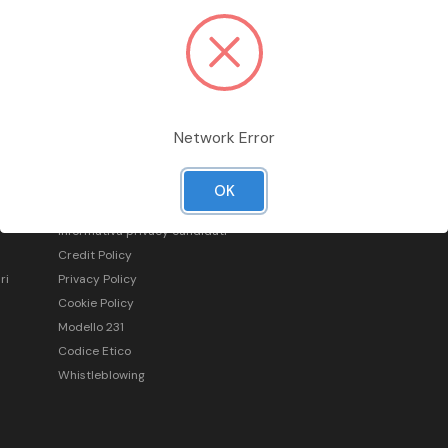
Network Error
Informazioni legali
OK
Condizioni generali di vendita
Informativa privacy candidati
Credit Policy
ri
Privacy Policy
Cookie Policy
Modello 231
Codice Etico
Whistleblowing