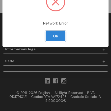
Network Error
Fogliani
OK
Prodotti
Informazioni legali
Sede
© 2011-2026 Fogliani - All Right Reserved - P.IVA
01317910121 - Codice REA VA172423 - Capitale Sociale I.V.
4.500.000€