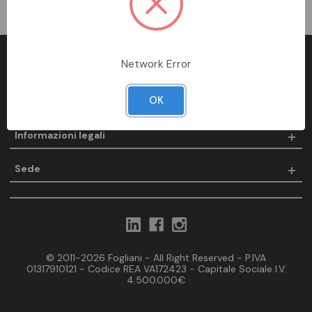
Network Error
Fogliani
OK
Prodotti
Informazioni legali
Sede
© 2011-2026 Fogliani - All Right Reserved - P.IVA
01317910121 - Codice REA VA172423 - Capitale Sociale I.V.
4.500.000€