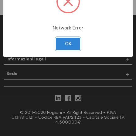
Network Error
Fogliani
OK
Prodotti
Informazioni legali
Sede
© 2011-2026 Fogliani - All Right Reserved - P.IVA
01317910121 - Codice REA VA172423 - Capitale Sociale I.V.
4.500.000€