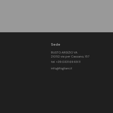
Sede
BUSTO ARSIZIO VA
21052 via per Cassano, 157
tel. +39.0331.69.69.11
info@fogliani.it