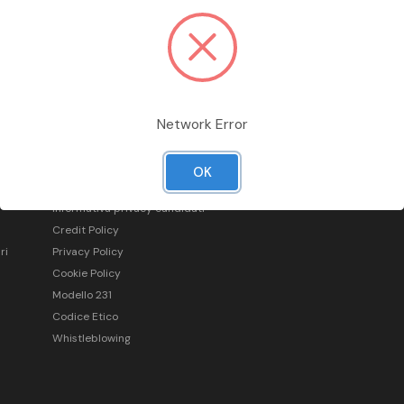
Network Error
Informazioni legali
OK
Condizioni generali di vendita
Informativa privacy candidati
Credit Policy
ri
Privacy Policy
Cookie Policy
Modello 231
Codice Etico
Whistleblowing