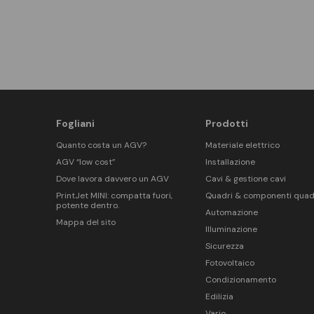
Fogliani
Prodotti
Quanto costa un AGV?
Materiale elettrico
AGV “low cost”
Installazione
Dove lavora davvero un AGV
Cavi & gestione cavi
PrintJet MINI: compatta fuori,
Quadri & componenti quad
potente dentro.
Automazione
Mappa del sito
Illuminazione
Sicurezza
Fotovoltaico
Condizionamento
Edilizia
Vario