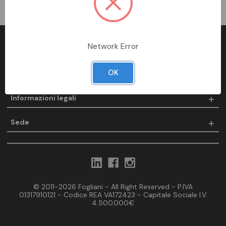
Network Error
Fogliani
OK
Prodotti
Informazioni legali
Sede
© 2011-2026 Fogliani - All Right Reserved - P.IVA
01317910121 - Codice REA VA172423 - Capitale Sociale I.V.
4.500.000€