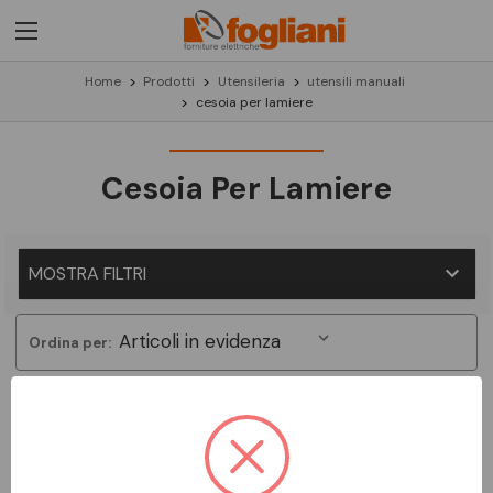
Home
Prodotti
Utensileria
utensili manuali
cesoia per lamiere
Cesoia Per Lamiere
MOSTRA FILTRI
Ordina per:
Non ci sono prodotti in questa categoria.