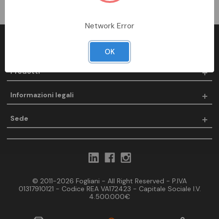
Network Error
Fogliani
OK
Prodotti
Informazioni legali
Sede
© 2011-2026 Fogliani - All Right Reserved - P.IVA
01317910121 - Codice REA VA172423 - Capitale Sociale I.V.
4.500.000€