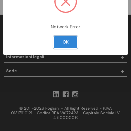
Network Error
Fogliani
OK
Prodotti
Informazioni legali
Sede
© 2011-2026 Fogliani - All Right Reserved - P.IVA
01317910121 - Codice REA VA172423 - Capitale Sociale I.V.
4.500.000€