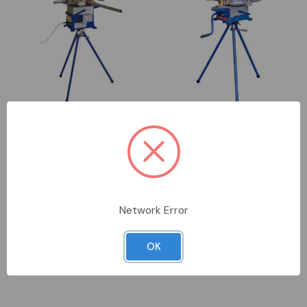
DA ORDINARE
DA ORDINARE
CSM6253-1640
CSM6252-1640
COSMEC
COSMEC
curvatubi elettrica digitale f
curvatubi manuale fino
40mm
Network Error
Accedi per vedere i prezzi
Accedi per vedere i prezzi
OK