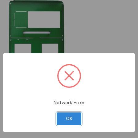
DA ORDINARE
ITP566985
ELEMATIC
Network Error
ecofast normografo
OK
Accedi per vedere i prezzi