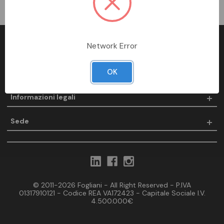
Network Error
Fogliani
OK
Prodotti
Informazioni legali
Sede
© 2011-2026 Fogliani - All Right Reserved - P.IVA
01317910121 - Codice REA VA172423 - Capitale Sociale I.V.
4.500.000€