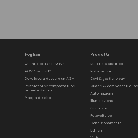
Fogliani
Prodotti
Quanto costa un AGV?
Materiale elettrico
AGV “low cost”
Installazione
Dove lavora davvero un AGV
Cavi & gestione cavi
PrintJet MINI: compatta fuori,
Quadri & componenti quad
potente dentro.
Automazione
Mappa del sito
Illuminazione
Sicurezza
Fotovoltaico
Condizionamento
Edilizia
Vario