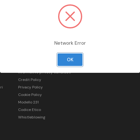
Network Error
Informazioni legali
OK
Condizioni generali di vendita
Informativa privacy candidati
Credit Policy
ri
Privacy Policy
Cookie Policy
Modello 231
Codice Etico
Whistleblowing