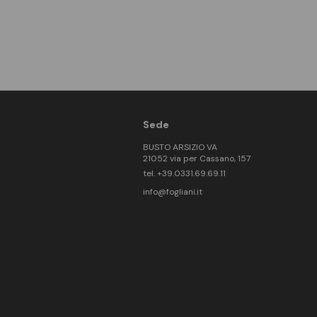
Sede
BUSTO ARSIZIO VA
21052 via per Cassano, 157
tel. +39.0331.69.69.11
info@fogliani.it