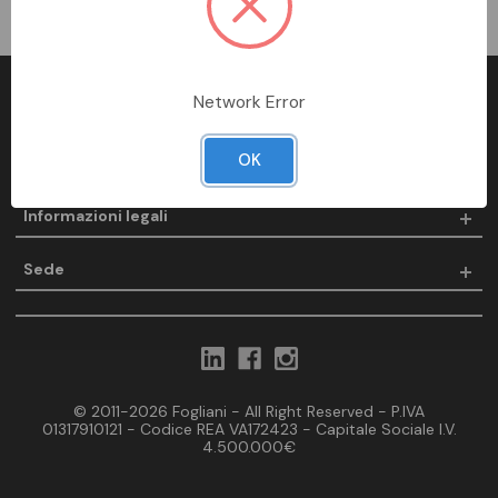
Network Error
Fogliani
OK
Prodotti
Informazioni legali
Sede
© 2011-2026 Fogliani - All Right Reserved - P.IVA
01317910121 - Codice REA VA172423 - Capitale Sociale I.V.
4.500.000€