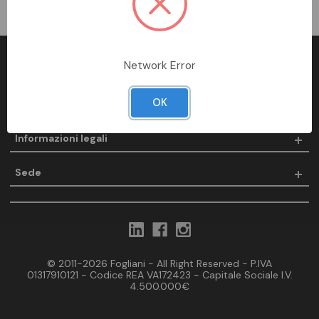
Network Error
Fogliani
OK
Prodotti
Informazioni legali
Sede
© 2011-2026 Fogliani - All Right Reserved - P.IVA
01317910121 - Codice REA VA172423 - Capitale Sociale I.V.
4.500.000€