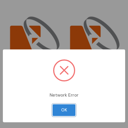
DA ORDINARE
DA ORDINARE
INR15031250
INR15031125
INTERCABLE
INTERCABLE
Network Error
prolunga 12,5x250 kpl
prolunga 12,5x125 kpl
OK
Accedi per vedere i prezzi
Accedi per vedere i prezzi