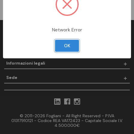
Network Error
Fogliani
OK
Prodotti
Informazioni legali
Sede
© 2011-2026 Fogliani - All Right Reserved - P.IVA
01317910121 - Codice REA VA172423 - Capitale Sociale I.V.
4.500.000€